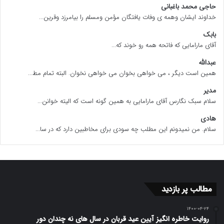
حاجی محمد باغبانی
خداوند ایشان وهمه ی وفات یافتگان مؤمن ومسلم را بیامرزد وقرین...
بابک
آقای مارامایی که فاتحه همه رو خوند که...
عبدالله
همین است دیگر ، می خواهی بخوان می خواهی نخوان. البته تمام مط...
مدیر
سلام سبک نگارس آقای مارامایی به همین گونه است که الیته خوانن...
هادی
سلام. من نمیدونم این مطلب چه سودی برای مخاطبین دارد که در سا...
مطالب پر بازدید
۱۴۰۰-۰۴-۲۴
روایت خاطره انگیز آیین عید قربان در سال های نه چندان دور