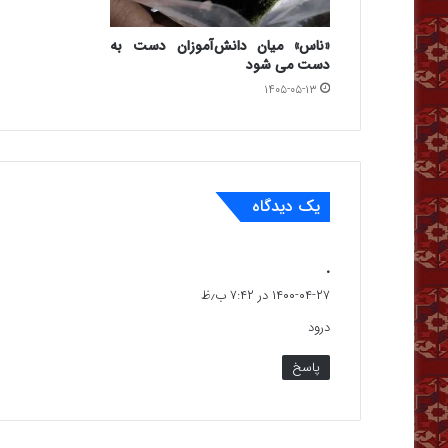
«ناس» میان دانش‌آموزان دست به
دست می شود
۱۴۰۵-۰۵-۱۳
یک دیدگاه
گ
.
ف
۱۴۰۰-۰۴-۲۷ در ۷:۴۲ ب٫ظ
ت
درود
:
پاسخ