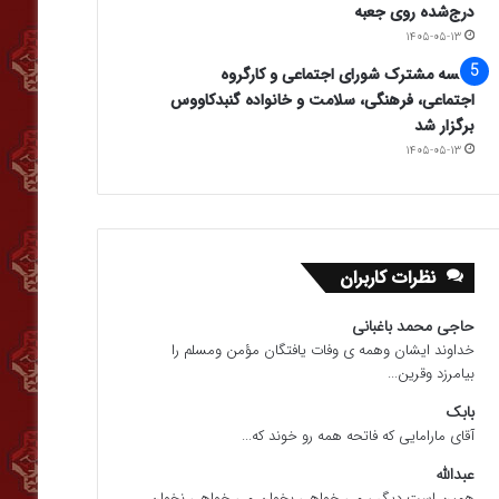
درج‌شده روی جعبه
۱۴۰۵-۰۵-۱۳
جلسه مشترک شورای اجتماعی و کارگروه
اجتماعی، فرهنگی، سلامت و خانواده گنبدکاووس
برگزار شد
۱۴۰۵-۰۵-۱۳
نظرات کاربران
حاجی محمد باغبانی
خداوند ایشان وهمه ی وفات یافتگان مؤمن ومسلم را
بیامرزد وقرین...
بابک
آقای مارامایی که فاتحه همه رو خوند که...
عبدالله
همین است دیگر ، می خواهی بخوان می خواهی نخوان.