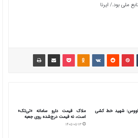
ع ملی بود./ ایرنا
‫تامبلر
‫پین‌ترست
‫رددیت
‫VKontakte
‫Odnoklassniki
پاکت
اشتراک گذاری از طریق ایمیل
چاپ
دکاووس: شهید خط کشی
ملاک قیمت دارو سامانه «تی‌تک»
است، نه قیمت درج‌شده روی جعبه
۱۴۰۵-۰۵-۱۳