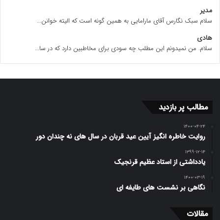
مدیر
سلام سبک نگارس آقای مارامایی به همین گونه است که الیته خوانن...
هادی
سلام. من نمیدونم این مطلب چه سودی برای مخاطبین دارد که در سا...
مطالب پر بازدید
۱۴۰۰-۰۴-۲۴
روایت خاطره انگیز آیین عید قربان در سال های نه چندان دور
۱۳۹۹-۱۲-۱۴
یادداشتی از استاد عظیم قرنجیک
۱۴۰۰-۰۳-۱۹
نگاهی بر نشست های طایفه ای
مقالات