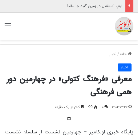
توپ استقلال در زمین گنبد جا ماند!
منو
خانه
/
اخبار
اخبار
معرفی «فرهنگ کتولی» در چهارمین دور
همی فرهنگی
۱۴۰۲-۰۲-۲۶
۰
99
کمتر از یک دقیقه
پایگاه خبری اولکامیز – چهارمین نشست از سلسله نشست