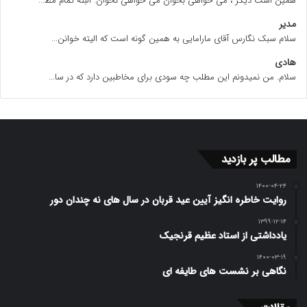
همین است دیگر ، می خواهی بخوان می خواهی نخوان. البته تمام مط...
مدیر
سلام سبک نگارس آقای مارامایی به همین گونه است که الیته خوانن...
هادی
سلام. من نمیدونم این مطلب چه سودی برای مخاطبین دارد که در سا...
مطالب پر بازدید
۱۴۰۰-۰۴-۲۴
روایت خاطره انگیز آیین عید قربان در سال های نه چندان دور
۱۳۹۹-۱۲-۱۴
یادداشتی از استاد عظیم قرنجیک
۱۴۰۰-۰۳-۱۹
نگاهی بر نشست های طایفه ای