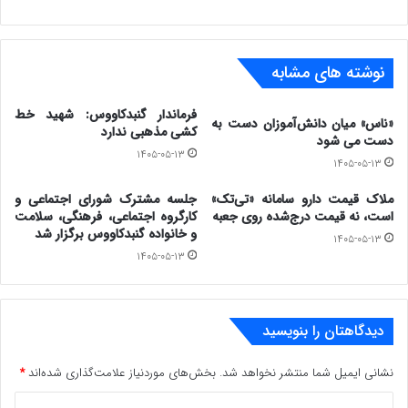
سوقی تا ۱۵ خرداد به شماره پی وی تلگرام
۰۹۱۱۹۷۳۸۰۲۸ و یا نشانی الکترونیکی
نوشته های مشابه
latifizadi99@yahoo.com ارسال نمایند.
فرماندار گنبدکاووس: شهید خط
«ناس» میان دانش‌آموزان دست به
کشی مذهبی ندارد
دست می شود
۱۴۰۵-۰۵-۱۳
۱۴۰۵-۰۵-۱۳
www.ulkamiz.ir
ملاک قیمت دارو سامانه «تی‌تک»
جلسه مشترک شورای اجتماعی و
است، نه قیمت درج‌شده روی جعبه
کارگروه اجتماعی، فرهنگی، سلامت
و خانواده گنبدکاووس برگزار شد
۱۴۰۵-۰۵-۱۳
۱۴۰۵-۰۵-۱۳
دیدگاهتان را بنویسید
نشانی ایمیل شما منتشر نخواهد شد.
بخش‌های موردنیاز علامت‌گذاری شده‌اند
*
د