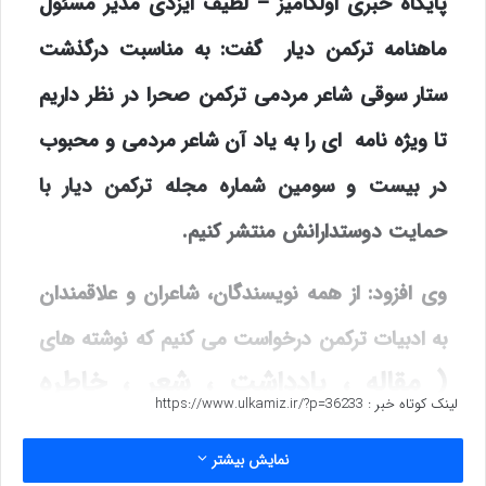
پایگاه خبری اولکامیز – لطیف ایزدی مدیر مسئول
ماهنامه ترکمن دیار گفت: به مناسبت درگذشت
ستار سوقی شاعر مردمی ترکمن صحرا در نظر داریم
تا ویژه نامه ای را به یاد آن شاعر مردمی و محبوب
در بیست و سومین شماره مجله ترکمن دیار با
حمایت دوستدارانش منتشر کنیم.
وی افزود:
از همه نویسندگان، شاعران و علاقمندان
به ادبیات ترکمن درخواست می کنیم که نوشته های
( مقاله ، یادداشت ، شعر ، خاطره
لینک کوتاه خبر :
https://www.ulkamiz.ir/?p=36233
)
خود را در باره زندگی ، شخصیت ادبی فرهنگی
نمایش بیشتر
اجتماعی، اشعار، افکار و اندیشه های زنده یاد ستار