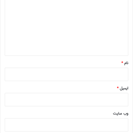
ی
د
گ
ا
ه
*
نام
*
ایمیل
*
وب‌ سایت