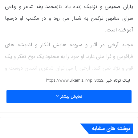
یاران صمیمی و نزدیک زنده یاد نازمحمد پقه شاعر و رباعی
سرای مشهور ترکمن به شمار می رود و در مکتب او درسها
آموخته است.
مجید آرخی در آثار و سروده هایش افکار و اندیشه های
فراقومی و فرا ملی دارد. او خود را به محدود یک نوع تفکر و یک
قوم و نژاد نمی کند. آرخی را می توان شاعری انسان دوست و
صلح طلب نامید که به دنبال صلح و دوستی و امنیت و آرامش
لینک کوتاه خبر :
https://www.ulkamiz.ir/?p=3022
ملت ها با هر رنگ و زبان و نژاد و فرهنگ و دین و آیین است.
نمایش بیشتر
او که از دیار فرهنگ پرور امچلی است. از جنگ و غوغا بیزار
است. صلح را سبب حیات و پویایی و جنگ را مایه ی رکود و
ممات می پندارد. شاعری ظریف و نکته سنج که نگاهی نقادانه
نوشته های مشابه