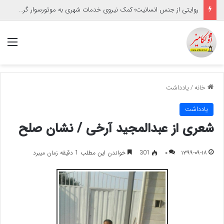
روایتی از جنس انسانیت؛ کمک نیروی خدمات شهری به موتورسوار گرفتار
منو
خانه
/
یادداشت
یادداشت
شعری از عبدالمجید آرخی / نشان صلح
۱۳۹۹-۰۹-۱۸
۰
301
خواندن این مطلب 1 دقیقه زمان میبرد