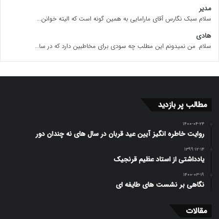
مدیر
سلام سبک نگارس آقای مارامایی به همین گونه است که الیته خوانن...
هادی
سلام. من نمیدونم این مطلب چه سودی برای مخاطبین دارد که در سا...
مطالب پر بازدید
۱۴۰۰-۰۴-۲۴
روایت خاطره انگیز آیین عید قربان در سال های نه چندان دور
۱۳۹۹-۱۲-۱۴
یادداشتی از استاد عظیم قرنجیک
۱۴۰۰-۰۳-۱۹
نگاهی بر نشست های طایفه ای
مقالات