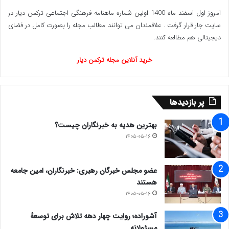
مردم از مشارکت در انتخابات مجلس شدند تبریک گفت اما اگر
امروز اول اسفند ماه 1400 اولین شماره ماهنامه فرهنگی اجتماعی ترکمن دیار در
خودشان هم نگران اند و نماینده ای با دو درصد آرا را در تراز
سایت جار قرار گرفت . علاقمندان می توانند مطالب مجله را بصورت کامل در فضای
دیجیتالی هم مطالعه کنند.
جمهوریت و مشارکت ۴۰ هزار نفری در شهری با یک و نیم
میلیون واجد شرایط رأی دادن نمی دانند تدبیری باید اندیشید.
خرید آنلاین مجله ترکمن دیار
تدبیری که با آن بتوان به انسداد سیاسی پایان داد و به سلیقه
پر بازدیدها
های مختلف، مجال و میدان./ عصر ایران
بهترین هدیه به خبرنگاران چیست؟
www.ulkamiz.ir
۱۴۰۵-۰۵-۱۶
عضو مجلس خبرگان رهبری: خبرنگاران، امین جامعه
هستند
۱۴۰۵-۰۵-۱۶
آشوراده؛ روایت چهار دهه تلاش برای توسعهٔ
مسئولانه