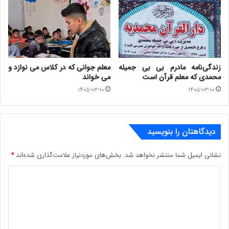
صدای سکوت بلندی شنیده می شود هیچ جوابی برای سئوالم
ندارد.
با گذشت هر روز آستانه ی صبرم بیشتر لبریز می شود اما با
زندگی‌نامه مادرم بی بی جمیله
معلم جوانی که در کلاس می نوازد و
محمدی که معلم قرآن است
می خواند
این حال امید مانند پروانه ای در آن میان برای خودش به این
۱۴۰۵-۰۳-۱۰
۱۴۰۵-۰۳-۱۰
سو و آن سو می رود دلم به چه چیزی خوش است؟ چه چیزی
مرا سر پا نگه داشته است؟
دیدگاهتان را بنویسید
همه جا تاریک است انگار هیچ وقت قرار نیست نوری بتابد،
نشانی ایمیل شما منتشر نخواهد شد.
بخش‌های موردنیاز علامت‌گذاری شده‌اند
*
اما می گویند روشنایی صبح نزدیک است ،یعنی فقط باید کمی
د
صبر کنم تا تاریکی ها محو شوند؟
ی
د
اما این “کمی”چرا سال هاست طول کشیده؟!
گ