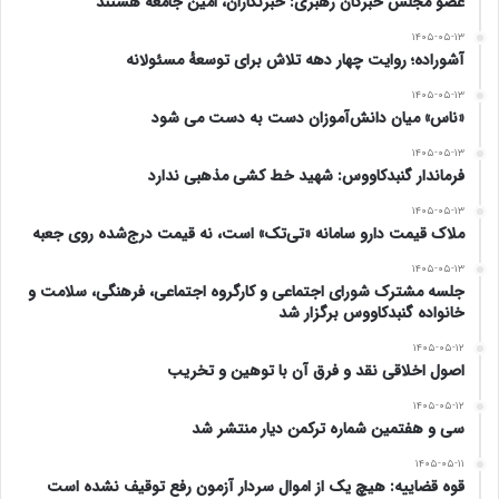
عضو مجلس خبرگان رهبری: خبرنگاران، امین جامعه هستند
رقابت در دور ششم این مسابقات هم ویژه اسب‌های سه
۱۴۰۵-۰۵-۱۳
آشوراده؛ روایت چهار دهه تلاش برای توسعهٔ مسئولانه
ساله نژاد دوخون هندیکاپ در دسته میدان آزاد بود که با
۱۴۰۵-۰۵-۱۳
«ناس» میان دانش‌آموزان دست به دست می شود
شرکت ۱۲ راس اسب به مسافت هزار و ۲۰۰ متر برگزار
۱۴۰۵-۰۵-۱۳
شد و در پایان اسب «اورهان بابا» به مقام قهرمانی رسید
فرماندار گنبدکاووس: شهید خط کشی مذهبی ندارد
۱۴۰۵-۰۵-۱۳
و اسب‌های «ارباب» و «پرنسس جی» به ترتیب دوم و
ملاک قیمت دارو سامانه «تی‌تک» است، نه قیمت درج‌شده روی جعبه
سوم شدند.
۱۴۰۵-۰۵-۱۳
جلسه مشترک شورای اجتماعی و کارگروه اجتماعی، فرهنگی، سلامت و
خانواده گنبدکاووس برگزار شد
در دور هفتم و آخر روز دوم و پایانی هفته چهاردهم
۱۴۰۵-۰۵-۱۲
مسابقات اسبدوانی کورس پاییزه – زمستانه گنبدکاووس
اصول اخلاقی نقد و فرق آن با توهین و تخریب
۱۴۰۵-۰۵-۱۲
هم که ویژه اسب‌های بیش از سه سال نژاد دوخون
سی و هفتمین شماره ترکمن دیار منتشر شد
هندیکاپ در دسته ۲ بود با شرکت ۹ راس اسب به
۱۴۰۵-۰۵-۱۱
قوه قضاییه: هیچ یک از اموال سردار آزمون رفع توقیف نشده است