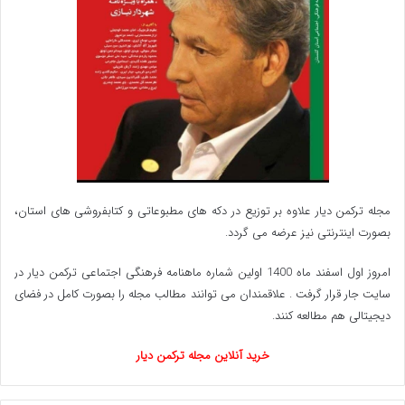
یاد می‌شود، سال‌هاست که با حضور جمع زیادی از
علاقه‌مندان این رشته ورزشی برگزار می‌شود.
مسابقات سوارکاری در بین مردم گلستان به ویژه ترکمن‌ها
علاقمندان زیادی دارد و این رخداد ورزشی بیش از یک
دهه است علاوه بر گنبدکاووس در ۲ شهرستان آق‌قلا و
بندرترکمن این استان نیز برگزار می‌شود.
مجله ترکمن دیار علاوه بر توزیع در دکه های مطبوعاتی و کتابفروشی های استان،
بصورت اینترنتی نیز عرضه می گردد.‌
*تیتر از اولکامیز است.
امروز اول اسفند ماه 1400 اولین شماره ماهنامه فرهنگی اجتماعی ترکمن دیار در
www.ulkamiz.ir
سایت جار قرار گرفت . علاقمندان می توانند مطالب مجله را بصورت کامل در فضای
دیجیتالی هم مطالعه کنند.
خرید آنلاین مجله ترکمن دیار