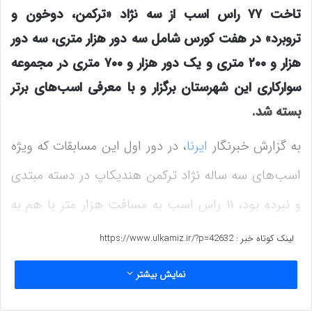
تاخت ۷۷ راس اسب از سه نژاد «ترکمن، دوخون و
تروبرد» در هفت کورس شامل سه دور هزار متری، سه دور
هزار و ۲۰۰ متری و یک دور هزار و ۷۰۰ متری در مجموعه
سوارکاری این شهرستان برگزار و با معرفی اسب‌های برتر
بسته شد.
به گزارش خبرنگار
ایرنا
، در دور اول این مسابقات که ویژه
اسب‌های سه ساله نژاد ترکمن هندیکاپ در دسته مبتدی
و نبرده بود، ۱۱ راس اسب به مسافت هزار متر با هم به
رقابت پرداختند که اسب «ملکه» زودتر از سایر اسب‌ها از
لینک کوتاه خبر :
https://www.ulkamiz.ir/?p=42632
خط پایان عبور کرد و اسب‌های «پاداش امید» و «یوتر
نمایش بیشتر
مسعودی» به ترتیب در جایگاه رتبه دوم و سوم قرار