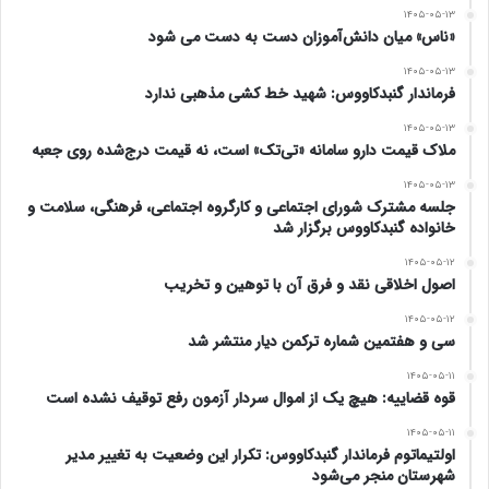
۱۴۰۵-۰۵-۱۳
«ناس» میان دانش‌آموزان دست به دست می شود
از۱۰تا۱۶ متوسط و آنهایی که نمره هایشان از ۱۸ به بالا تا۲۰
۱۴۰۵-۰۵-۱۳
بودند شاگردان زرنگ ویا باهوش میگفتند و از احترام و عزت
فرماندار گنبدکاووس: شهید خط کشی مذهبی ندارد
خاصی برخوردار بودند مثل مبصر کلاس وغیره . ولی بعداز
۱۴۰۵-۰۵-۱۳
ملاک قیمت دارو سامانه «تی‌تک» است، نه قیمت درج‌شده روی جعبه
گذشت چندین سال و در امتحان درس زندگی ، آن بچه‌ها یی
۱۴۰۵-۰۵-۱۳
که در کلاس درس ضعیف بوده اند خوب رشد کرده موفق
جلسه مشترک شورای اجتماعی و کارگروه اجتماعی، فرهنگی، سلامت و
خانواده گنبدکاووس برگزار شد
هستند و آن بچه زرنگ های دیروز درس ، امروز تنبل ترین و
۱۴۰۵-۰۵-۱۲
اصول اخلاقی نقد و فرق آن با توهین و تخریب
عقب مانده ترینهای جامعه از نظر رفاه و آسایش زندگی ماندند!
۱۴۰۵-۰۵-۱۲
چرا؟ مگر زرنگی و تنبلی متغیّر است؟ یا جایشان عوض
سی و هفتمین شماره ترکمن دیار منتشر شد
میشود؟
۱۴۰۵-۰۵-۱۱
قوه قضاییه: هیچ یک از اموال سردار آزمون رفع توقیف نشده است
من بر این عقیده و باورم که هیچ زرنگی و تنبلی ای وجود ندارد
۱۴۰۵-۰۵-۱۱
اولتیماتوم فرماندار گنبدکاووس: تکرار این وضعیت به تغییر مدیر
و همه ی بچه ها و آدمها از موهبت یکسان عقل برخوردارند
شهرستان منجر می‌شود