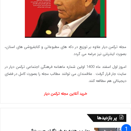
در روی زمین نشانه هایی از خداوند هست برای آنانیکه یقین
دارند .» بله واقعا بنگریم علاوه بر اینکه درروی زمین کوه های
بزرگ دریاها و اقیانوس های وسیع ، جنگلها و دشتهای فراخ ،
حیوانات گوناگون ووو… در داخل بدن خود انسان که عقل و
وجدان باشد وجود دارد ، این دو نه به چشم دیده میشود نه
مجله ترکمن دیار علاوه بر توزیع در دکه های مطبوعاتی و کتابفروشی های استان،
بصورت اینترنتی نیز عرضه می گردد.‌
وزن دارد نه جادار است .
امروز اول اسفند ماه 1400 اولین شماره ماهنامه فرهنگی اجتماعی ترکمن دیار در
با این وجود همه کاره ی آدمی هست بگونه ای که اگر انسان
سایت جار قرار گرفت . علاقمندان می توانند مطالب مجله را بصورت کامل در فضای
دیجیتالی هم مطالعه کنند.
بعداز مثلا ۲۰-۱۰ سال دوباره یکی را ببیند همان دیدار قبل را به
یاد میاورد !! این خلقت عجیب ضمن اینکه عجیب است
خرید آنلاین مجله ترکمن دیار
همیشه در وجود آدمی و همراه آدمی هست بنابراین :
هیچکس تنها نیست .
پر بازدیدها
WWW.ULKAMIZ.IR