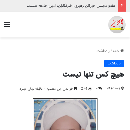
عضو مجلس خبرگان رهبری: خبرنگاران، امین جامعه هستند
منو
خانه
/
یادداشت
یادداشت
هیچ کس تنها نیست
۱۳۹۹-۱۲-۰۹
۰
274
خواندن این مطلب 4 دقیقه زمان میبرد