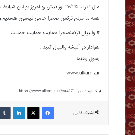
مال تقریبا ۲۰/۲۵ روز پیش رو امروز تو این شرایط حساس فصل رو الان بیان کنین.
همه ما مردم ترکمن صحرا حامی تیممون هستیم و 
# والییال ترکمنصحرا حمایت حمایت حمایت
هوادار دو آتیشه والیبال گنبد .
رسول رهنما
www.ulkamiz.ir
لینک کوتاه خبر :
https://www.ulkamiz.ir/?p=4171
فیس بوک
X
لینکدین
اشتراک گذاری