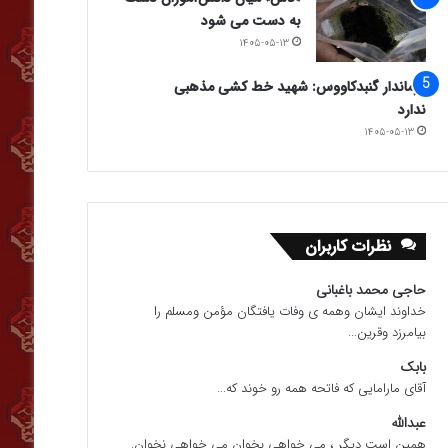
به دست می شود
۱۴۰۵-۰۵-۱۳
فرماندار گنبدکاووس: شهید خط کشی مذهبی
ندارد
۱۴۰۵-۰۵-۱۳
نظرات کاربران
حاجی محمد باغبانی
خداوند ایشان وهمه ی وفات یافتگان مؤمن ومسلم را
بیامرزد وقرین...
بابک
آقای مارامایی که فاتحه همه رو خوند که...
عبدالله
همین است دیگر ، می خواهی بخوان می خواهی نخوان.