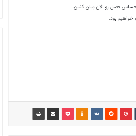
خواهیم بود.
‫تامبلر
‫پین‌ترست
‫رددیت
‫VKontakte
‫Odnoklassniki
پاکت
اشتراک گذاری از طریق ایمیل
چاپ