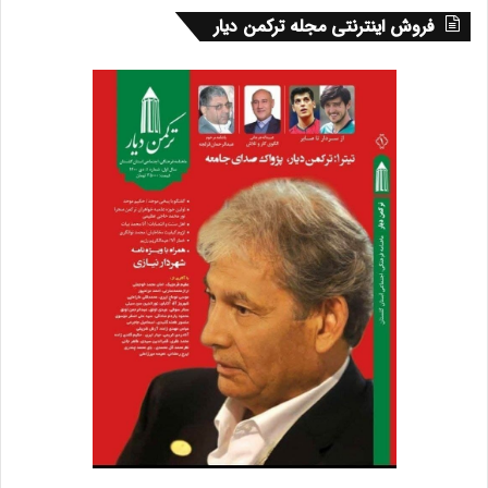
مرجانی، معاون شبکه بهداشت گنبد
فروش اینترنتی مجله ترکمن دیار
امید آق ارکاکلی، رئیس بیمه پاسارگاد
شهرکی، عضو شورای اسبق گنبد
دکتر منصوری، معاون آموزشی و پژوهشی دانشکده پرستاری
گنبد
شکری، معاون اسبق آموزش و پرورش
سلیم زاده، کارمند اداره اصناف گنبد
رجب محمد بشارتی فر، استاد دانشگاه و روانشناس، مولف
کتاب‌های روانشناسی
رحمانی، رئیس منابع طبیعی گنبد