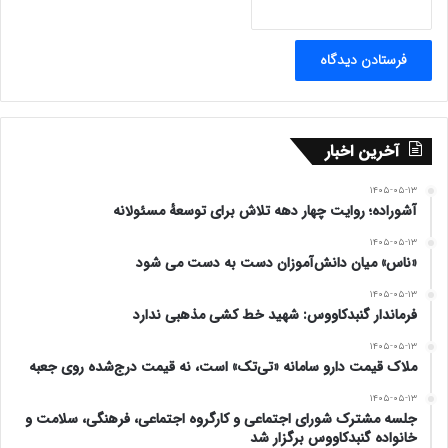
اجتماعی، اقتصادی و فرهنگی شهرستان ایجاد شود.
در این مراسم، مسئولان متعددی از دستگاه‌های اجرایی
شهرستان و استان گلستان حضور داشتند که در ادامه به معرفی
برخی از آنها پرداخته می‌شود:
آخرین اخبار
دکتر هلاکو، مدیر کل تعاون، کار و رفاه اجتماعی استان
۱۴۰۵-۰۵-۱۳
آشوراده؛ روایت چهار دهه تلاش برای توسعهٔ مسئولانه
هاشمی، معاون استاندار و فرماندار ویژه شهرستان گنبد کاووس
۱۴۰۵-۰۵-۱۳
«ناس» میان دانش‌آموزان دست به دست می شود
برزگر، معاون سیاسی امنیتی فرمانداری گنبد
۱۴۰۵-۰۵-۱۳
فرماندار گنبدکاووس: شهید خط کشی مذهبی ندارد
پاشی زاده، معاون عمرانی فرمانداری گنبد
۱۴۰۵-۰۵-۱۳
ملاک قیمت دارو سامانه «تی‌تک» است، نه قیمت درج‌شده روی جعبه
نیازی بخشدار بخش مرکزی
۱۴۰۵-۰۵-۱۳
جلسه مشترک شورای اجتماعی و کارگروه اجتماعی، فرهنگی، سلامت و
دکتر صابری رئیس شبکه بهداشت شهرستان،
خانواده گنبدکاووس برگزار شد