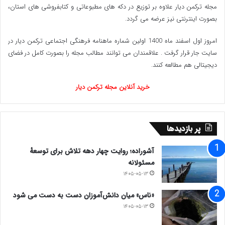
طاهر ماهری، رئیس شورای شهرستان گنبد
مجله ترکمن دیار علاوه بر توزیع در دکه های مطبوعاتی و کتابفروشی های استان،
بصورت اینترنتی نیز عرضه می گردد.‌
مهندس شادکام، رئیس اداره راه و شهرسازی گنبد
امروز اول اسفند ماه 1400 اولین شماره ماهنامه فرهنگی اجتماعی ترکمن دیار در
سایت جار قرار گرفت . علاقمندان می توانند مطالب مجله را بصورت کامل در فضای
سعیدی راد، رئیس اداره آب و فاضلاب گنبد
دیجیتالی هم مطالعه کنند.
ناصر مارمایی، رئیس شورای بخش مرکزی
خرید آنلاین مجله ترکمن دیار
قلی‌پور، رئیس اداره گاز گنبد
گوگلانی، رئیس اداره دامپزشکی گنبد
پر بازدیدها
چپرلی، رئیس اداره کار و تعاون گنبد
آشوراده؛ روایت چهار دهه تلاش برای توسعهٔ
مسئولانه
www.ulkamiz.ir
۱۴۰۵-۰۵-۱۳
«ناس» میان دانش‌آموزان دست به دست می شود
۱۴۰۵-۰۵-۱۳