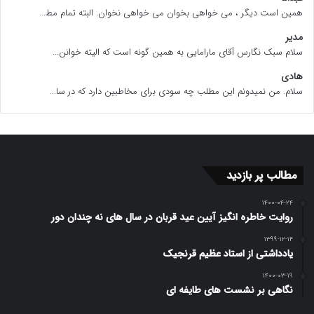
همین است دیگر ، می خواهی بخوان می خواهی نخوان. البته تمام مط...
مدیر
سلام سبک نگارس آقای مارامایی به همین گونه است که الیته خوانن...
هادی
سلام. من نمیدونم این مطلب چه سودی برای مخاطبین دارد که در سا...
مطالب پر بازدید
۱۴۰۰-۰۴-۲۴
روایت خاطره انگیز آیین عید قربان در سال های نه چندان دور
۱۳۹۹-۱۲-۱۴
یادداشتی از استاد عظیم قرنجیک
۱۴۰۰-۰۳-۱۹
نگاهی بر نشست های طایفه ای