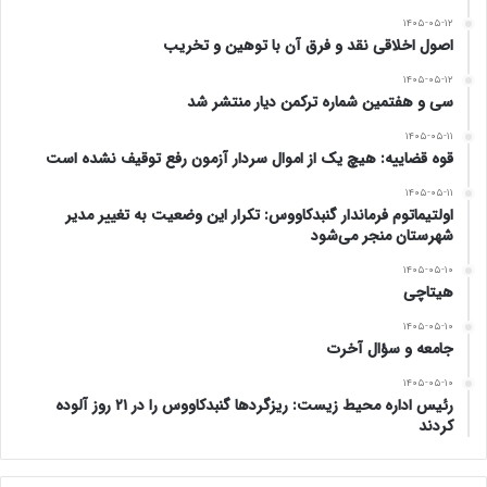
۱۴۰۵-۰۵-۱۲
خانم مالی، معاون امور روستایی و شوراهای استانداری استان
اصول اخلاقی نقد و فرق آن با توهین و تخریب
گلستان
۱۴۰۵-۰۵-۱۲
سی و هفتمین شماره ترکمن دیار منتشر شد
مهندس صابری، رئیس بنیاد مسکن گنبد
۱۴۰۵-۰۵-۱۱
قوه قضاییه: هیچ یک از اموال سردار آزمون رفع توقیف نشده است
دکتر رستگار، عضو هیئت علمی و استاد دانشگاه
۱۴۰۵-۰۵-۱۱
اولتیماتوم فرماندار گنبدکاووس: تکرار این وضعیت به تغییر مدیر
رحیمی، سرپرست اداره بیمه تامین اجتماعی گنبد
شهرستان منجر می‌شود
۱۴۰۵-۰۵-۱۰
احمدی، رئیس محیط زیست شهرستان
هیتاچی
دکتر اونق، مشاور نماینده مردم در مجلس شورای اسلامی
۱۴۰۵-۰۵-۱۰
جامعه و سؤال آخرت
حاج آقا خسروی، فرماندار اسبق گنبد
۱۴۰۵-۰۵-۱۰
رئیس اداره محیط زیست: ریزگردها گنبدکاووس را در ۲۱ روز آلوده
کردند
آقای یامپی، رئیس بانک توسعه تعاون گنبد