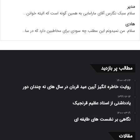
مدیر
سلام سبک نگارس آقای مارامایی به همین گونه است که الیته خوانن...
هادی
سلام. من نمیدونم این مطلب چه سودی برای مخاطبین دارد که در سا...
مطالب پر بازدید
۱۴۰۰-۰۴-۲۴
روایت خاطره انگیز آیین عید قربان در سال های نه چندان دور
۱۳۹۹-۱۲-۱۴
یادداشتی از استاد عظیم قرنجیک
۱۴۰۰-۰۳-۱۹
نگاهی بر نشست های طایفه ای
مقالات