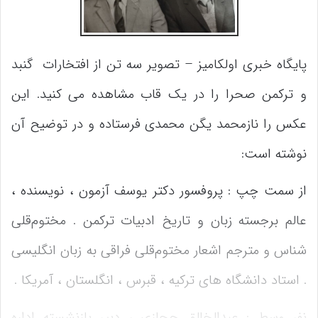
پایگاه خبری اولکامیز – تصویر سه تن از افتخارات گنبد
و ترکمن صحرا را در یک قاب مشاهده می کنید. این
عکس را نازمحمد یگن محمدی فرستاده و در توضیح آن
نوشته است:
از سمت چپ : پروفسور دکتر یوسف آزمون ، نویسنده ،
عالم برجسته زبان و تاریخ ادبیات ترکمن . مختوم‌قلی
شناس و مترجم اشعار مختوم‌قلی فراقی به زبان انگلیسی
. استاد دانشگاه های ترکیه ، قبرس ، انگلستان ، آمریکا .
نفر وسط : عبدالخالق حجازی ، دبیر بازنشسته اداره