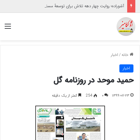
آشوراده؛ روایت چهار دهه تلاش برای توسعهٔ مسئولانه
منو
خانه
/
اخبار
اخبار
حمید موحد در روزنامه گل
۱۳۹۹-۰۷-۲۳
۰
254
کمتر از یک دقیقه