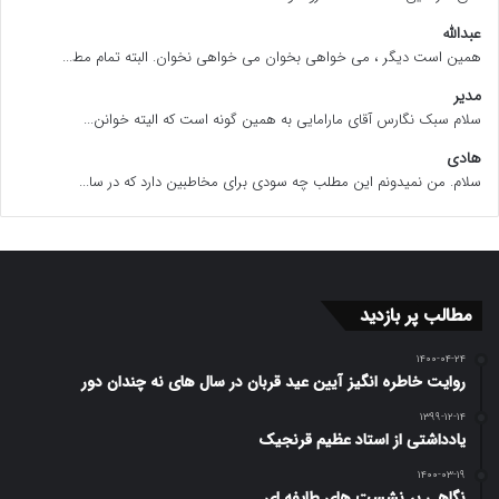
عبدالله
همین است دیگر ، می خواهی بخوان می خواهی نخوان. البته تمام مط...
مدیر
سلام سبک نگارس آقای مارامایی به همین گونه است که الیته خوانن...
هادی
سلام. من نمیدونم این مطلب چه سودی برای مخاطبین دارد که در سا...
مطالب پر بازدید
۱۴۰۰-۰۴-۲۴
روایت خاطره انگیز آیین عید قربان در سال های نه چندان دور
۱۳۹۹-۱۲-۱۴
یادداشتی از استاد عظیم قرنجیک
۱۴۰۰-۰۳-۱۹
نگاهی بر نشست های طایفه ای