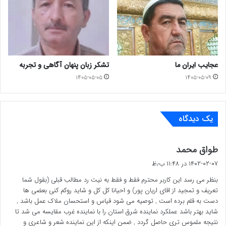
چگونه با توجه به وظایف یک نماینده میتوانید عملکرد دکتر
آریانپور را مثبت ارزیابی می کنید؟!
از کدام عملکرد صحبت می کنید؟
عجایب ایران ما
تشکر زبان پنهان آگاهی و تجربه
۱۴۰۵-۰۵-۰۵
۱۴۰۵-۰۵-۰۹
با اشاره به چند تا نامه و پیگیری چطور به این نتیجه رسیده اید
عملکردشان مثبت است.
یک دیدگاه
از کدام وضعیت راهها صحبت میکنید بابت جاده مرگ چه کار
خاصی انجام شد که بزرگترین خواسته مردم در حوزه راه و
گ
طواق محمد
ف
شهرسازی بوده و سالانه شاهد از دست دادن جان عزیزان مان در
۱۴۰۲-۰۲-۰۷ در ۱۱:۴۸ ب٫ظ
ت
بنظر می رسد این کاربر محترم فقط و فقط به نیت رد مطالب قبلی (بقول شما
این جاده هستیم.
:
تعریف و تمجید از اقای اریان پور) و احیانا کل کل و شاید روکم کنی بعضی ها
دست به قلم برده است , توصیه می شود قیاس و استحسان ملاک عمل باشد ,
آب شرب فرمودید آیا مشکل آب شرب مردم کلاله و روستاهای ان
شاید بهتر باشد عملکرد نماینده شرق استان را با نماینده غرب مقایسه می شد تا
نتیجه ملموس تری حاصل گردد , ضمن اینکه از این نماینده شعر و شاعری و
برطرف شده که ماخبر نداریم اما گویا جنابعالی آگاهی کامل دارید.