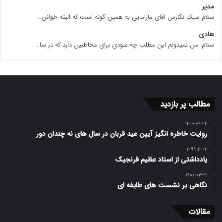
مدیر
سلام سبک نگارس آقای مارامایی به همین گونه است که الیته خوانن...
هادی
سلام. من نمیدونم این مطلب چه سودی برای مخاطبین دارد که در سا...
مطالب پر بازدید
۱۴۰۰-۰۴-۲۴
روایت خاطره انگیز آیین عید قربان در سال های نه چندان دور
۱۳۹۹-۱۲-۱۴
یادداشتی از استاد عظیم قرنجیک
۱۴۰۰-۰۳-۱۹
نگاهی بر نشست های طایفه ای
مقالات