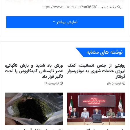
لینک کوتاه خبر :
https://www.ulkamiz.ir/?p=36238
نمایش بیشتر
موسس عبدالخلیل مختومی.
نوشته های مشابه
مدیر ابتدایی پسرانه خانم ایگدری
روایتی از جنس انسانیت؛ کمک
وزش باد شدید و بارش ناگهانی،
ابتدایی دخترانه خانم چوگان
نیروی خدمات شهری به موتورسوار
عصر تابستانی گنبدکاووس را تحت
گرفتار
تأثیر قرار داد
دبیرستان دوره اول پسرانه نازمحمدچپرلی
۱۴۰۵-۰۵-۱۶
۱۴۰۵-۰۵-۱۶
دبیرستان دوره اول دخترانه خانم عاشورمحمدی
دبیرستان دوره دوم پسرانه منصوربدراقی
و دخترانه مائده مختومی