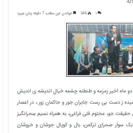
له
۱
346
خواندن این مطلب 7 دقیقه زمان میبرد
دو ماه اخیر زمزمه و طنطنه چشمه خیالِ اندیشه ی اندیش
کشیده ز دست بی رست جابران جور و حاکمان زور ، در اعصار
حقیقت جو، مختوم قلی فراغی، به همراه نسیم سِحرانگیز
بک سوار صحرای ترکمن، بال و کوپال جوشان و خروشان