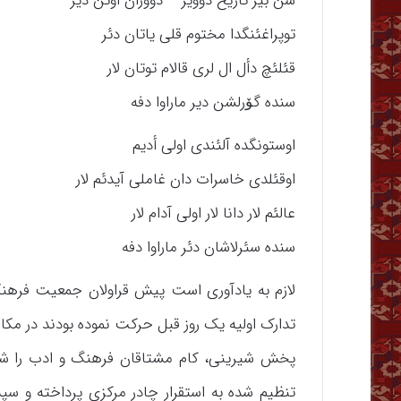
سن بیر تاریخ دؤویر – دؤوران اؤتن دیر
توپراغئنگدا مختوم قلی یاتان دئر
قئلئچ دأل ال لری قالام توتان لار
سنده گۆرلشن دیر ماراوا دفه
اوستونگده آلئندی اولی أدیم
اوقئلدی خاسرات دان غاملی آیدئم لار
عالئم لار دانا لار اولی آدام لار
سنده سئرلاشان دئر ماراوا دفه
لازم به یادآوری است پیش قراولان جمعیت فرهنگ
تدارک اولیه یک روز قبل حرکت نموده بودند در مکان 
پخش شیرینی، کام مشتاقان فرهنگ و ادب را شیری
تنظیم شده به استقرار چادر مرکزی پرداخته و س