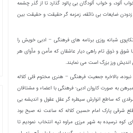
اب آلود، و خواب آلودگان بی پالود گذارد تا از گذر چشمه
زدودن ضایعات بی ذائقه، زمزمه گر حقیقت و حقیقت بین
تکاپوی شبانه روزی برنامه های فرهنگی – ادبی خویش را
با شوق و ذوق تام راهی دیار عاشقان که مأمن و مأوای هر
ن اندیش ورز بزرگ است می نمایند.
 نبوده، بالاخره جمعیت فرهنگی – هنری مختوم قلی کلاله
برهن به صورت کاروان ادبی- فرهنگی با اعضاء و مشتاقان
قدی که ساطع انوارش سیطره گر عقل عقول و اندیشه بی
ظلع شرقی پارک امام حسین کلاله که ساعت نه صبح بود
ی کوه نرسیده به شهر مرزی مراوه تپه انتخاب نمودیم تا