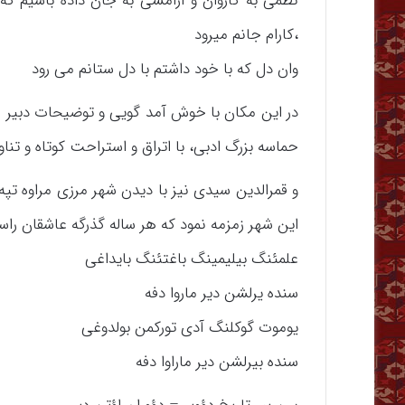
نظمی به کاروان و آرامشی به جان داده باشیم ک
،کارام جانم میرود
وان دل که با خود داشتم با دل ستانم می رود
در این مکان با خوش آمد گویی و توضیحات دبی
حماسه بزرگ ادبی، با اتراق و استراحت کوتاه و تناو
و قمرالدین سیدی نیز با دیدن شهر مرزی مراوه تپه
این شهر زمزمه نمود که هر ساله گذرگه عاشقان راس
علمئنگ بیلیمینگ باغتئنگ بایداغی
سنده یرلشن دیر ماروا دفه
یوموت گوکلنگ آدی تورکمن بولدوغی
سنده بیرلشن دیر ماراوا دفه