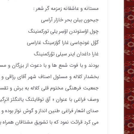
مستانه و عاشقانه زمزمه گر شعر :
جیحون بیلن بحر خازار آراسی
چول اؤستوندن اؤسِر یلی تورکمنینگ
گوٌل غونچاسی غارا گؤزمینگ غاراسی
غارا داغدان اینر سیلی توٌرکمنینگ
بودند و با فوت شمع ها و با دعوت از بزرگان و مسئ
بخشدار کلاله و مسئول اصناف شهر آقای رزاقی و 
جمعیت فرهنگی مختوم قلی کلاله به برش و تقسی
وصف فراغی با عنوان « آق توقایئنگ یالنگئز اترِ
صدای اشعار فراغی طنین انداز و گوش نواز بوده و
می کرد قرائت نمود که با تشویق مشتاقان همراه بو