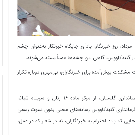
پایگاه خبری اولکامیز-درنه صفائی برج:خبرنگار؛۱۷ مرداد، روز خبرنگار، یادآور جایگاه خبرنگار به‌عنوان چشم
ر گنبدکاووس، گاهی این چشم‌ها عمداً بسته می‌شوند.
بابت مشکلات پیش‌آمده برای خبرنگاران، بی‌مهری دوباره تکرار
در بازدید علی بیدلی، مدیرکل امور اجتماعی استانداری گلستان، از مرکز ماده ۱۶ زنان و سرپناه شبانه
رمانداری گنبدکاووس رسانه‌های محلی بدون دعوت رسمی
ایی که باید احترام به خبرنگاران، نه در شعار که در عمل،