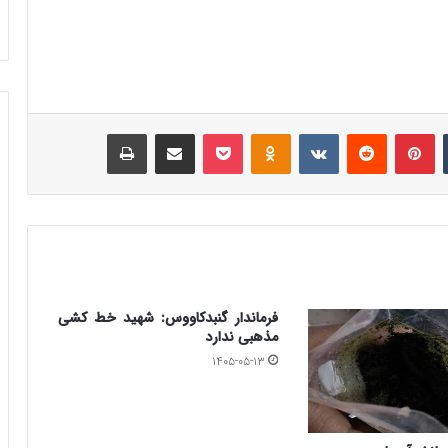
‫تامبلر
‫پین‌ترست
‫رددیت
‫VKontakte
‫Odnoklassniki
پاکت
اشتراک گذاری از طریق ایمیل
چاپ
فرماندار گنبدکاووس: شهید خط کشی
مذهبی ندارد
۱۴۰۵-۰۵-۱۳