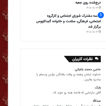
درج‌شده روی جعبه
۱۴۰۵-۰۵-۱۳
جلسه مشترک شورای اجتماعی و کارگروه
اجتماعی، فرهنگی، سلامت و خانواده گنبدکاووس
برگزار شد
۱۴۰۵-۰۵-۱۳
نظرات کاربران
حاجی محمد باغبانی
خداوند ایشان وهمه ی وفات یافتگان مؤمن ومسلم را
بیامرزد وقرین...
بابک
آقای مارامایی که فاتحه همه رو خوند که...
عبدالله
همین است دیگر ، می خواهی بخوان می خواهی نخوان.