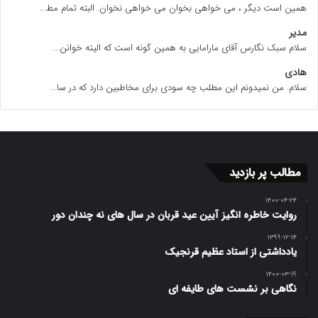
همین است دیگر ، می خواهی بخوان می خواهی نخوان. البته تمام مط...
مدیر
سلام سبک نگارس آقای مارامایی به همین گونه است که الیته خوانن...
هادی
سلام. من نمیدونم این مطلب چه سودی برای مخاطبین دارد که در سا...
مطالب پر بازدید
۱۴۰۰-۰۴-۲۴
روایت خاطره انگیز آیین عید قربان در سال های نه چندان دور
۱۳۹۹-۱۲-۱۴
یادداشتی از استاد عظیم قرنجیک
۱۴۰۰-۰۳-۱۹
نگاهی بر نشست های طایفه ای