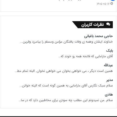
– مراقب سلامت جسمی و روحی خود باشید
۱۴۰۵-۰۵-۱۶
– شروع به درمان میل جنسی خود کنید / سایت عصر
ایران
نظرات کاربران
حاجی محمد باغبانی
www.ulkamiz.ir
خداوند ایشان وهمه ی وفات یافتگان مؤمن ومسلم را بیامرزد وقرین...
بابک
آقای مارامایی که فاتحه همه رو خوند که...
عبدالله
همین است دیگر ، می خواهی بخوان می خواهی نخوان. البته تمام مط...
مدیر
سلام سبک نگارس آقای مارامایی به همین گونه است که الیته خوانن...
هادی
سلام. من نمیدونم این مطلب چه سودی برای مخاطبین دارد که در سا...