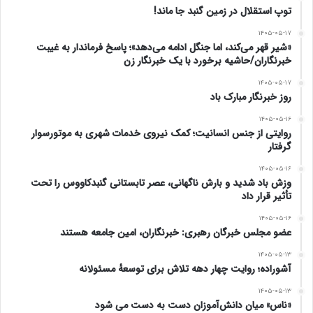
توپ استقلال در زمین گنبد جا ماند!
طی تماشای محتوای پورنوگرافی مرتبط بود.
۱۴۰۵-۰۵-۱۷
«شیر قهر می‌کند، اما جنگل ادامه می‌دهد»؛ پاسخ فرماندار به غیبت
به بیان دیگر این تمایل بیشتر حالت اعتیاد و احساس
خبرنگاران/حاشیه برخورد با یک خبرنگار زن
۱۴۰۵-۰۵-۱۷
نیاز داشته است تا علاقه درونی به مشاهده
پورن
، درست
روز خبرنگار مبارک باد
مانند اتفاقی که برای یک معتاد به مواد مخدر رخ می
۱۴۰۵-۰۵-۱۶
روایتی از جنس انسانیت؛ کمک نیروی خدمات شهری به موتورسوار
دهد!
گرفتار
۱۴۰۵-۰۵-۱۶
مردانی که رفتار جنسی اجباری داشتند در عین حال
وزش باد شدید و بارش ناگهانی، عصر تابستانی گنبدکاووس را تحت
تأثیر قرار داد
گزارش دادند که در سنین پایین‌ تر شروع به تماشای
۱۴۰۵-۰۵-۱۶
عضو مجلس خبرگان رهبری: خبرنگاران، امین جامعه هستند
محتوای پورنوگرافی کرده ‌اند و شدت آن نیز در مقایسه با
۱۴۰۵-۰۵-۱۳
آشوراده؛ روایت چهار دهه تلاش برای توسعهٔ مسئولانه
گروه سالم بسیار بیشتر بوده است.
۱۴۰۵-۰۵-۱۳
«ناس» میان دانش‌آموزان دست به دست می شود
محققان در ادامه متوجه شدند که شرکت‌ کنندگان جوان‌