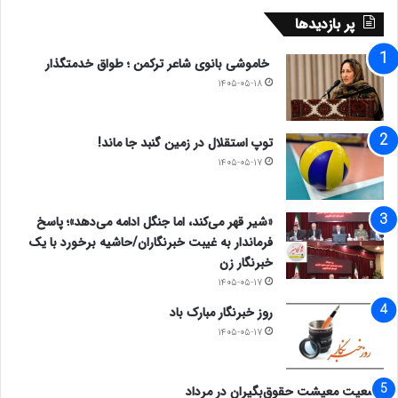
داریم.
پر بازدیدها
نویسندگان کتاب این شش مرحله اقدام اساسی را برای
خاموشی بانوی شاعر ترکمن ؛ طواق خدمتگذار
۱۴۰۵-۰۵-۱۸
ترک اعتیاد به محتوای پورنوگرافی توصیه می کنند:
– مشکل اعتیاد به پورن خود را به فردی قابل اعتماد
توپ استقلال در زمین گنبد جا ماند!
۱۴۰۵-۰۵-۱۷
بگویید
– در یک برنامه درمانی شرکت کنید
«شیر قهر می‌کند، اما جنگل ادامه می‌دهد»؛ پاسخ
فرماندار به غیبت خبرنگاران/حاشیه برخورد با یک
خبرنگار زن
– یک محیط عاری از محتواهای اعتیادآور ایجاد کنید
۱۴۰۵-۰۵-۱۷
– پشتیبانی و پاسخگویی بیست و چهار ساعته به کمک
روز خبرنگار مبارک باد
۱۴۰۵-۰۵-۱۷
یک فرد قابل اعتماد ایجاد کنید
وضعیت معیشت حقوق‌بگیران در مرداد