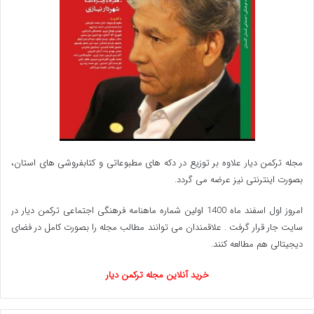
شده و تقریبا در مورد غلبه بر اعتیاد به پورنوگرافی است.
خواندن داستان ‌هایی در مورد افرادی که با این اعتیاد
مبارزه کرده اند، مسیرهای تاریکی که طی شده اند،
زندگی‌ هایی که از هم پاشیده اند و افرادی که در نهایت
عزم بازگشت به سبک زندگی عادی را یافته ‌اند، می تواند
مجله ترکمن دیار علاوه بر توزیع در دکه های مطبوعاتی و کتابفروشی های استان،
بسیار انگیزه‌ بخش باشد. این کتاب همچنین دستورالعمل
بصورت اینترنتی نیز عرضه می گردد.‌
ها و تمرین هایی را ارائه کرده است که می توانند بسیار
امروز اول اسفند ماه 1400 اولین شماره ماهنامه فرهنگی اجتماعی ترکمن دیار در
مفید واقع شوند.
سایت جار قرار گرفت . علاقمندان می توانند مطالب مجله را بصورت کامل در فضای
دیجیتالی هم مطالعه کنند.
نویسنده وندی مالتز می گوید: ما نیمی از کتاب را صرف
خرید آنلاین مجله ترکمن دیار
بازیابی نیروی روانی می کنیم و یک بخش منابع مفصل