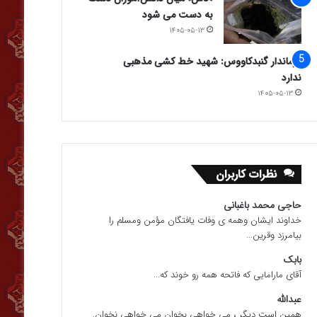
به دست می شود
۱۴۰۵-۰۵-۱۳
فرماندار گنبدکاووس: شهید خط کشی مذهبی
ندارد
۱۴۰۵-۰۵-۱۳
نظرات کاربران
حاجی محمد باغبانی
خداوند ایشان وهمه ی وفات یافتگان مؤمن ومسلم را
بیامرزد وقرین...
بابک
آقای مارامایی که فاتحه همه رو خوند که...
عبدالله
همین است دیگر ، می خواهی بخوان می خواهی نخوان.