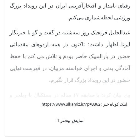
رقبای نامدار و افتخارآفرینی ایران در این رویداد بزرگ
ورزشی لحظه‌شماری می‌کنم.
عبدالجلیل قرنجیک روز سه‌شنبه در گفت و گو با خبرنگار
ایرنا اظهار داشت: تاکنون در همه اردوهای مقدماتی
حضور در پارالمپیک حاضر بودم و تلاش می کنم با حفظ
آمادگی بدنی و اجرای خواسته مربیان، در فهرست نهایی
حضور در این رویداد بزرگ قرار بگیرم.
وی بیان کرد: با سابقه ۱۷ ساله در بستکبال با ویلچر و
لینک کوتاه خبر :
https://www.ulkamiz.ir/?p=3362
حضور در رویدادهای مهم ورزش آسیا و جهان، جای خالی
مدال پارالمپیک را در کارنامه ورزشی ام احساس می کنم
نمایش بیشتر
که برای رسیدن به این هدف تمرینات مستمر و فشرده را