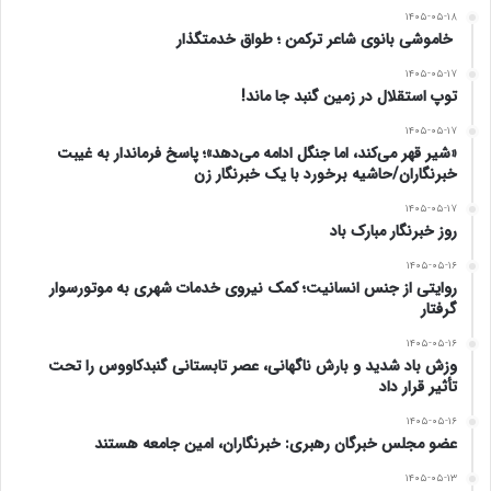
۱۴۰۵-۰۵-۱۸
خودش خواست فردی می توانست فعالیت کند. به نام
خاموشی بانوی شاعر ترکمن ؛ طواق خدمتگذار
مجمع از کسی حمایت نکردیم. من بی طرف بودم حتی
۱۴۰۵-۰۵-۱۷
توپ استقلال در زمین گنبد جا ماند!
پسرم نمی دانست که به کی رای دادم.
۱۴۰۵-۰۵-۱۷
«شیر قهر می‌کند، اما جنگل ادامه می‌دهد»؛ پاسخ فرماندار به غیبت
خبرنگاران/حاشیه برخورد با یک خبرنگار زن
گفتمان پزشکیان
۱۴۰۵-۰۵-۱۷
روز خبرنگار مبارک باد
خوشبختانه آدمی رئیس جمهور شد که مردم گفتمان وی
۱۴۰۵-۰۵-۱۶
را تایید کردند. در دیدار با رئیس جمهور گفتم آقای
روایتی از جنس انسانیت؛ کمک نیروی خدمات شهری به موتورسوار
گرفتار
پزشکیان گفتمانی که حضرتعالی بکار بردید برگرفته از
۱۴۰۵-۰۵-۱۶
وزش باد شدید و بارش ناگهانی، عصر تابستانی گنبدکاووس را تحت
صداقت و شجاعت یکرنگی بود. این در ذات مردم
تأثیر قرار داد
ترکمن صحرا نهفته شده است. گفتمان شما مردم ترکمن
۱۴۰۵-۰۵-۱۶
عضو مجلس خبرگان رهبری: خبرنگاران، امین جامعه هستند
صحرا را جذب کرد حتی روستایی سراغ دارم که صد در
۱۴۰۵-۰۵-۱۳