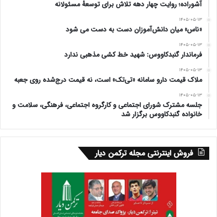
آشوراده؛ روایت چهار دهه تلاش برای توسعهٔ مسئولانه
صد به شما رای دادند. شما شرایط سختی دارید در برابر
۱۴۰۵-۰۵-۱۳
«ناس» میان دانش‌آموزان دست به دست می شود
این مردم جامع فکر کنید. مردم انتظار دارند به خواسته
۱۴۰۵-۰۵-۱۳
های آنان پاسخ دهید. اهل سنت به پزشکیان زیاد رای
فرماندار گنبدکاووس: شهید خط کشی مذهبی ندارد
دادند.
۱۴۰۵-۰۵-۱۳
ملاک قیمت دارو سامانه «تی‌تک» است، نه قیمت درج‌شده روی جعبه
در کنار دولت هستیم
۱۴۰۵-۰۵-۱۳
جلسه مشترک شورای اجتماعی و کارگروه اجتماعی، فرهنگی، سلامت و
خانواده گنبدکاووس برگزار شد
الان دولت بیاید ببینیم وزرا را چگونه انتخاب میکند
مجمع نمایندگان رئیس جمهور را دوست دارند با توجه به
فروش اینترنتی مجله ترکمن دیار
تاکید مقام معظم رهبری نمایندگان در کنار دولت هستند.
کمک خواهند کرد. برای وزرا دو نفر موافق و دو نفر
مخالف صحبت می کند دو نفری که برای مخالف حرف