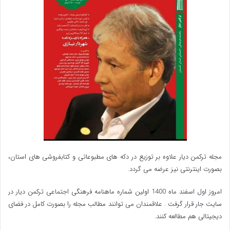
می زنند در مخالفت با دولت نیست در واقع تقویت
وزیران است. اگر دولت کارامدی روی کار بیاید نمایندگان
در کنارش خواهند بود مجمع نمایندگان گلستان همه
اعتقاد دارند در کنار دولت باشند.
ما می خواهیم که
دولت پروژه های بزرگ را اجرا کند.
قول پزشکیان
بنده پیش حاج آقا نورمفیدی و دکتر پزشکیان گفتم که
مجله ترکمن دیار علاوه بر توزیع در دکه های مطبوعاتی و کتابفروشی های استان،
معمولا که دولت ها عوض میشود نگاهها و برنامه ها و
بصورت اینترنتی نیز عرضه می گردد.‌
پروژه ها نیز عوض می شود. ما می خواهیم که
پروژه
امروز اول اسفند ماه 1400 اولین شماره ماهنامه فرهنگی اجتماعی ترکمن دیار در
سایت جار قرار گرفت . علاقمندان می توانند مطالب مجله را بصورت کامل در فضای
های آب شیرین کن، آشوراده ، پتروشیمی، منطقه آزاد را
دیجیتالی هم مطالعه کنند.