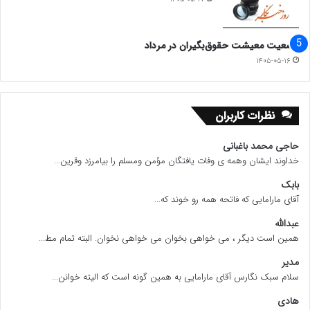
گلستان در محرومیت
وضعیت معیشت حقوق‌بگیران در مرداد
۱۴۰۵-۰۵-۱۶
در این مدتی که بودیم پیش وزرا برویم. نگاهمان این
است که مجمعی و هماهنگ کار کنیم برای استان تلاش
نظرات کاربران
کنیم.
استان گلستان از نظر محرومیت رتبه ۲۵ کشوری
حاجی محمد باغبانی
است یعنی ۵ یا ۶ استان عقب مانده کشور هستیم. از
خداوند ایشان وهمه ی وفات یافتگان مؤمن ومسلم را بیامرزد وقرین...
بابک
آن طرف از نظر منابع درآمدی ۱۰ استان برتر کشور
آقای مارامایی که فاتحه همه رو خوند که...
هستیم. این برای ما نمایندگان مایه رنج و عذاب است.
عبدالله
همین است دیگر ، می خواهی بخوان می خواهی نخوان. البته تمام مط...
باید طوری کار کنیم که رتبه محرمیت استان
دو یا چند
مدیر
رتبه کاهش بیابد.
سلام سبک نگارس آقای مارامایی به همین گونه است که الیته خوانن...
هادی