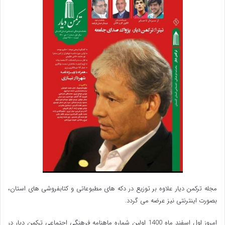
به هر حال، یکی از شگردهای داستان ‏نویسی ابراهیمی
گنجاندن سخنان حکیمانه و تک‏ جملات ناب، در خلال
داستان‏هایش است و به کار بردن ضرب ‏المثل نیز از شگردهای
موردعلاقه ‏ی ابراهیمی در داستان ‏نویسی است که در لابه ‏لای
مکالمات و مجادلات قهرمانان داستانش از آن بهره می‏جوید.
امّا ای کاش ابراهیمی این ضرب‎ المثل‏ها را به ترکمنی و همراه با
ترجمه‏ ی فارسی آن‏ها ذکر می‏کردند تا علاوه بر سهولت در
پیگیری ریشه‏ی آن‏ها، به عنوان سندی از فرهنگ و آداب و اقوال
ارزشمند قوم ترکمن برای آیندگان بر جای می‏ماند. همچنین
آوردن ضرب ‏المثل‏ ها و کنایات فراوان به زبان فارسی در متن
مجله ترکمن دیار علاوه بر توزیع در دکه های مطبوعاتی و کتابفروشی های استان،
رُمان، ضعف‏ هایی برای کتابی که می‏خواهد تاریخ سیاسی قوم
بصورت اینترنتی نیز عرضه می گردد.‌
ترکمن -به ادّعای نویسنده‏ ی اثر- باشد به همراه دارد.
امروز اول اسفند ماه 1400 اولین شماره ماهنامه فرهنگی اجتماعی ترکمن دیار در