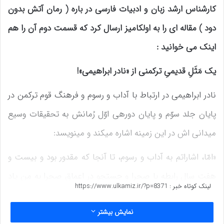
کارشناس ارشد زبان و ادبیات فارسی در باره ( رمان آتش بدون
دود ) مقاله ای را به اولکامیز ارسال کرد که قسمت دوم آن را هم
اینک می خوانید :
یک مَثَلِ قدیمیِ ترکمنی از «نادر ابراهیمی»!
نادر ابراهیمی در ارتباط با آداب و رسوم و فرهنگ قوم ترکمن در
پایان جلد سوّم و پایان دوره‏ی اوّل رُمانش به تحقیقات وسیع
میدانی ‏اش در این زمینه اشاره می‏کند و می‏نویسد:
«امّا، اشاراتم به آداب و رسوم، تا آن‏جا که مقدور بود و بیست و
هفت سال رابطه با صحرا و جستجو در اعماق صحرا به من یاد
لینک کوتاه خبر :
https://www.ulkamiz.ir/?p=8371
داده، اشاراتی اصیل است و درست؛ و اگر ترکمن جوانی یافته
نمایش بیشتر
شد که ادّعا کرد: ما چنین آداب و سنّت‏ هایی نداشته ‏ایم؛ باید