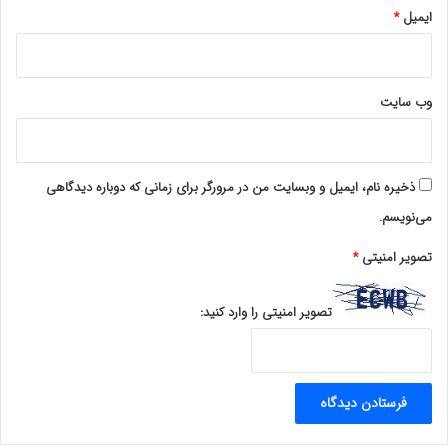
ایمیل
*
قالب واژه نیز ارائه می‏گردند).
امّا این کلید جمله‏ ی
[۱]
رُمان دو شرط اصلی از شروط قبول یک
وب‌ سایت
عبارت به عنوان ضرب ‏المثل را در خود ندارد: یکی شهرت و رواج،
که شرطِ اصلیِ مثل شدن است. در واقع کاربرد مردم است که
ذخیره نام، ایمیل و وبسایت من در مرورگر برای زمانی که دوباره دیدگاهی
به مثل‏ها اعتبار می‏دهد و باعث می‏شود جمله‏ ای مشهور،
می‌نویسم.
حکمتی پُرمایه و شعری زیبا، مَثَل شود و البتّه هر زبانزد،
تصویر امنیتی
*
اصطلاح و تعبیر کلیشه ‏ایِ رایج، مَثَل نیست، بلکه باید
تصویر امنیتی را وارد کنید:
خصوصیّات دیگر مَثَل، مِثلِ جنبه‏ های اندرزی، استعاری، رسایی
و تجربی را دارا باشد.
«وجه مثبت و معتبر در تعریف مثل آن خاصیّتی است که
موجب می‏شود تا کلامی در تداول عامّه، مقامی پایدار کسب