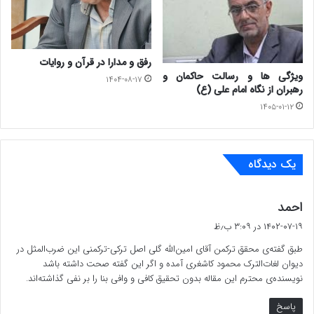
گنبدکاووس در ترکمن‏صحرا از ترکمن‏های هم ‏صحبتش، کلامی و
چیزی با این مضمون شنیده و یا دریافته باشد که باز دلیل بر
صحّت وجود ضرب ‏المثل نیست.
رفق و مدارا در قرآن و روایات
ویژگی ها و رسالت حاکمان و
۱۴۰۴-۰۸-۱۷
رهبران از نگاه امام علی (ع)
البتّه فی نفسه مضمون ضرب‏ المثل ابراهیمی و طرز بیان آن که
۱۴۰۵-۰۱-۱۲
به صورت تمثیل و تشبیه آمده است، جالب و قابل توجّه است
و با ریخت و ساختار ضرب ‏المثل‏های ترکمنی و حتّی غیرترکمنی
یک دیدگاه
مطابقت دارد. یعنی غالب آن‎‏چه که اساتید فن در تعریف از
ویژگی‏های یک ضرب‏ المثل ارائه کرده ‏اند با این جملات و نوشته‏
گ
احمد
ف
ی ابراهیمی هم‏خوانی دارد از جمله این که:
۱۴۰۲-۰۷-۱۹ در ۳:۰۹ ب٫ظ
ت
طبق گفته‌ی محقق ترکمن آقای امین‌الله گلی اصل ترکی-ترکمنی این ضرب‌المثل در
:
زیرساختش تشبیه است(جوان به آتش و گناه به دود
دیوان لغات‌الترک محمود کاشغری آمده و اگر این گفته صحت داشته باشد
نویسنده‌ی محترم این مقاله بدون تحقیق کافی و وافی بنا را بر نفی گذاشته‌اند.
تشبیه شده است)؛
پاسخ