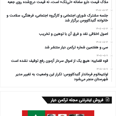
ملاک قیمت دارو سامانه «تی‌تک» است، نه قیمت درج‌شده روی جعبه
عبارت مذکور ابراهیمی نه موردی دارد و نه مضربی. هیچ ریشه
۱۴۰۵-۰۵-۱۳
‏ی تاریخی یا داستانی یا حتّی خرافاتی برای این مثل وجود
جلسه مشترک شورای اجتماعی و کارگروه اجتماعی، فرهنگی، سلامت و
خانواده گنبدکاووس برگزار شد
ندارد مگر این که خودِ رُمان را به عنوان ریشه‏ ی آن در نظر
۱۴۰۵-۰۵-۱۲
اصول اخلاقی نقد و فرق آن با توهین و تخریب
بگیریم و قبول کنیم؛ که در این صورت خالق این مثل ترکمنی
۱۴۰۵-۰۵-۱۲
یک غیرترکمن به نام «نادر ابراهیمی»، ریشه‎ ی آن همین رُمانِ
سی و هفتمین شماره ترکمن دیار منتشر شد
مورد بحث و مضرب آن جایی که جوانان دچار لغزش و خطا
۱۴۰۵-۰۵-۱۱
قوه قضاییه: هیچ یک از اموال سردار آزمون رفع توقیف نشده است
می‏شوند، خواهد بود!
۱۴۰۵-۰۵-۱۱
اولتیماتوم فرماندار گنبدکاووس: تکرار این وضعیت به تغییر مدیر
یکی از دلایلی هم که موجب تردید در قبول این عبارت به عنوان
شهرستان منجر می‌شود
مثل می‏شود همین نداشتن مضربی قابل قبول است. نداشتن
مضرب نهایتاً موجب گم شدن عبارت و عدم رواج و شهرت آن
فروش اینترنتی مجله ترکمن دیار
نزد مردم می‏شود.