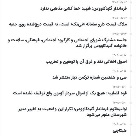
۱۴۰۵-۰۵-۱۳
فرماندار گنبدکاووس: شهید خط کشی مذهبی ندارد
چنین خاطراتی را با اشک روایت می‌کنند. حالا وقتش است که
۱۴۰۵-۰۵-۱۳
قصه عوض شود.
ملاک قیمت دارو سامانه «تی‌تک» است، نه قیمت درج‌شده روی جعبه
پلیس راه با حضور پررنگ‌تر، جریمه‌های سفت‌وسخت‌تر برای
۱۴۰۵-۰۵-۱۳
جلسه مشترک شورای اجتماعی و کارگروه اجتماعی، فرهنگی، سلامت و
خانواده گنبدکاووس برگزار شد
تخلفات و تشویق به استفاده از کلاه ایمنی، می‌تواند قهرمان این
۱۴۰۵-۰۵-۱۲
داستان جدید باشد.
اصول اخلاقی نقد و فرق آن با توهین و تخریب
۱۴۰۵-۰۵-۱۲
راهکارهایی برای فردا
سی و هفتمین شماره ترکمن دیار منتشر شد
چرا فقط موتور؟ بیایید حمل‌ونقل عمومی را تقویت کنیم،
۱۴۰۵-۰۵-۱۱
قوه قضاییه: هیچ یک از اموال سردار آزمون رفع توقیف نشده است
دوچرخه‌سواری را ترویج دهیم و برای جوان‌ها پیست‌های
۱۴۰۵-۰۵-۱۱
اولتیماتوم فرماندار گنبدکاووس: تکرار این وضعیت به تغییر مدیر
موتورسواری بسازیم تا انرژی‌شان را آنجا خالی کنند. رسانه‌ها و
شهرستان منجر می‌شود
شبکه‌های اجتماعی هم باید بلندگو شوند؛ از اینستاگرام تا
۱۴۰۵-۰۵-۱۰
هیتاچی
تلگرام، همه باید فریاد بزنند: «با ایمنی بران، زنده بمان!»