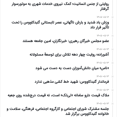
روایتی از جنس انسانیت؛ کمک نیروی خدمات شهری به موتورسوار
یک جامعه فقط به دست مردم و افراد جامعه میسر می
گرفتار
باشد.
۱۴۰۵-۰۵-۱۶
وزش باد شدید و بارش ناگهانی، عصر تابستانی گنبدکاووس را تحت
تأثیر قرار داد
اکنون نیز با توجه به شرایط خاص سیاسی کشور، نظر
۱۴۰۵-۰۵-۱۶
اکثریت جامعه بر این بود که آقای پزشکیان تأیید
عضو مجلس خبرگان رهبری: خبرنگاران، امین جامعه هستند
۱۴۰۵-۰۵-۱۳
صلاحیت نخواهد شد، حال با تمامی این اما و اگر ها در
آشوراده؛ روایت چهار دهه تلاش برای توسعهٔ مسئولانه
شرایطی قرار گرفته ایم که دکتر پزشکیان از تیغ شورای
۱۴۰۵-۰۵-۱۳
«ناس» میان دانش‌آموزان دست به دست می شود
نگهبان به سلامت عبور نموده و تأیید صلاحیت گردیده
۱۴۰۵-۰۵-۱۳
فرماندار گنبدکاووس: شهید خط کشی مذهبی ندارد
و بعنوان کاندیدای ریاست جمهوری با شعار صداقت،
۱۴۰۵-۰۵-۱۳
ملاک قیمت دارو سامانه «تی‌تک» است، نه قیمت درج‌شده روی جعبه
همدلی و پاکدستی اعلام حضور نموده‌اند. با تأکید بر
۱۴۰۵-۰۵-۱۳
اینکه من با مردم بوده ام و همچنان با مردم خواهم بود،
جلسه مشترک شورای اجتماعی و کارگروه اجتماعی، فرهنگی، سلامت و
خانواده گنبدکاووس برگزار شد