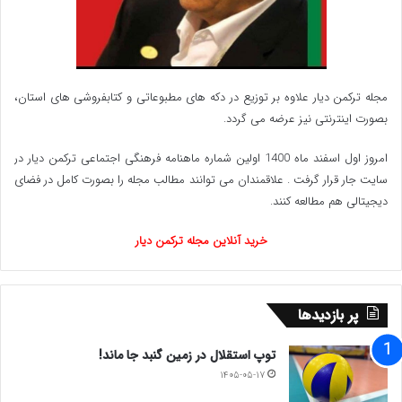
حال که روزنه‌ ی امیدی با تأیید صلاحیت دکتر پزشکیان
گشوده شده است، بیایید آنرا شدت‌ بخشیم و در جهت
اصلاح و نجات ایران گامی برداریم.
مجله ترکمن دیار علاوه بر توزیع در دکه های مطبوعاتی و کتابفروشی های استان،
بصورت اینترنتی نیز عرضه می گردد.‌
به نطر می رسد تنها راه نجات از این نابسامانی های
امروز اول اسفند ماه 1400 اولین شماره ماهنامه فرهنگی اجتماعی ترکمن دیار در
سیاسی، اقتصادی و اجتماعی مشارکت در این دوره از
سایت جار قرار گرفت . علاقمندان می توانند مطالب مجله را بصورت کامل در فضای
دیجیتالی هم مطالعه کنند.
انتخابات باشد.
خرید آنلاین مجله ترکمن دیار
بنده نیز به دو دلیل در این انتخابات شرکت می نمایم:
اولن، عضو رسمی حزب اتحاد ملت هستم و حزب اتحاد
پر بازدیدها
ملت با نظر اکثریت اعضا مشارکت در این دوره را
توپ استقلال در زمین گنبد جا ماند!
برگزیده است.
۱۴۰۵-۰۵-۱۷