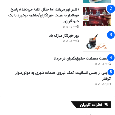
دوما، به امید اصلاح و تغییر، تغییر و تغییر…
«شیر قهر می‌کند، اما جنگل ادامه می‌دهد»؛ پاسخ
فرماندار به غیبت خبرنگاران/حاشیه برخورد با یک
موجیم که آسودگی ما عدم ماست
خبرنگار زن
۱۴۰۵-۰۵-۱۷
ما زنده بر آنیم که آرام نگیریم
روز خبرنگار مبارک باد
۱۴۰۵-۰۵-۱۷
به امید پیروزی
وضعیت معیشت حقوق‌بگیران در مرداد
www.ulkamiz.ir
۱۴۰۵-۰۵-۱۶
روایتی از جنس انسانیت؛ کمک نیروی خدمات شهری به موتورسوار
گرفتار
۱۴۰۵-۰۵-۱۶
نظرات کاربران