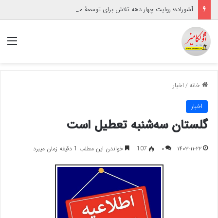
آشوراده؛ روایت چهار دهه تلاش برای توسعهٔ مسئولانه
منو
خانه
/
اخبار
اخبار
گلستان سه‌شنبه تعطیل است
۱۴۰۳-۱۱-۲۲
۰
107
خواندن این مطلب 1 دقیقه زمان میبرد