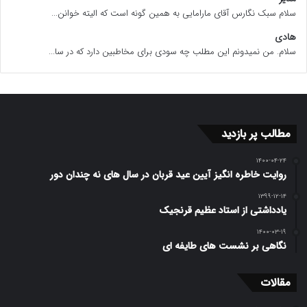
سلام سبک نگارس آقای مارامایی به همین گونه است که الیته خوانن...
هادی
سلام. من نمیدونم این مطلب چه سودی برای مخاطبین دارد که در سا...
مطالب پر بازدید
۱۴۰۰-۰۴-۲۴
روایت خاطره انگیز آیین عید قربان در سال های نه چندان دور
۱۳۹۹-۱۲-۱۴
یادداشتی از استاد عظیم قرنجیک
۱۴۰۰-۰۳-۱۹
نگاهی بر نشست های طایفه ای
مقالات