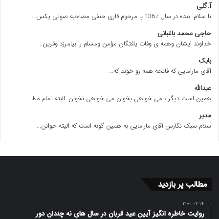
آ.گلی
با سلام. بنده در سال 1367 با مرحوم قاری حنفی مصاحبه صوتی یکس...
حاجی محمد باغبانی
خداوند ایشان وهمه ی وفات یافتگان مؤمن ومسلم را بیامرزد وقرین...
بابک
آقای مارامایی که فاتحه همه رو خوند که...
عبدالله
همین است دیگر ، می خواهی بخوان می خواهی نخوان. البته تمام مط...
مدیر
سلام سبک نگارس آقای مارامایی به همین گونه است که الیته خوانن...
مطالب پر بازدید
۱۴۰۰-۰۴-۲۴
روایت خاطره انگیز آیین عید قربان در سال های نه چندان دور