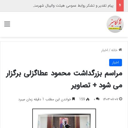
پیام تقدیر و تشکر روابط عمومی هیئت والیبال شهرستان آق‌قلا
منو
خانه
/
اخبار
اخبار
مراسم بزرگداشت محمود عطاگزلی برگزار
می شود + تصاویر
۱۴۰۳-۰۸-۰۷
۰
159
خواندن این مطلب 1 دقیقه زمان میبرد