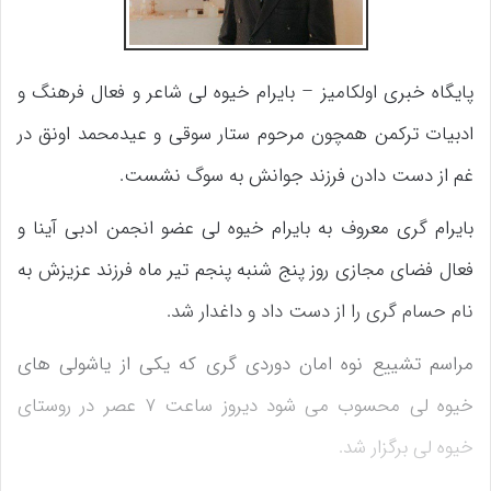
پایگاه خبری اولکامیز – بایرام خیوه لی شاعر و فعال فرهنگ و
ادبیات ترکمن همچون مرحوم ستار سوقی و عیدمحمد اونق در
غم از دست دادن فرزند جوانش به سوگ نشست.
بایرام گری معروف به بایرام خیوه لی عضو انجمن ادبی آینا و
فعال فضای مجازی روز پنج شنبه پنجم تیر ماه فرزند عزیزش به
نام حسام گری را از دست داد و داغدار شد.
مراسم تشییع نوه امان دوردی گری که یکی از یاشولی های
خیوه لی محسوب می شود دیروز ساعت ۷ عصر در روستای
خیوه لی برگزار شد.