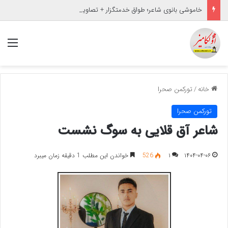
خاموشی بانوی شاعر؛ طواق خدمتگزار + تصاویر
منو
خانه
/
تورکمن صحرا
تورکمن صحرا
شاعر آق قلایی به سوگ نشست
۱۴۰۴-۰۴-۰۶
۱
526
خواندن این مطلب 1 دقیقه زمان میبرد