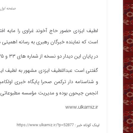
صفحه اول شماره ۳۵
لطیف ایزدی حضور حاج آخوند غراوی را مایه اف
است که نماینده خبرگان رهبری به رسانه اهمیتی 
در پایان این دیدار دو نسخه از شماره های ۳۳ و ۳۵ نشریه ترکمن دیار را به نماینده خبرگان رهبری اهدا نمود.
گفتنی است عبداللطیف ایزدی مشهور به لطیف ایز
و شناسنامه دار ترکمن صحرا پایگاه خبری اولک
انجمن جیحون بوده و مدیریت مؤسسه مطبوعاتی ترکم
www.ulkamiz.ir
لینک کوتاه خبر :
https://www.ulkamiz.ir/?p=52877