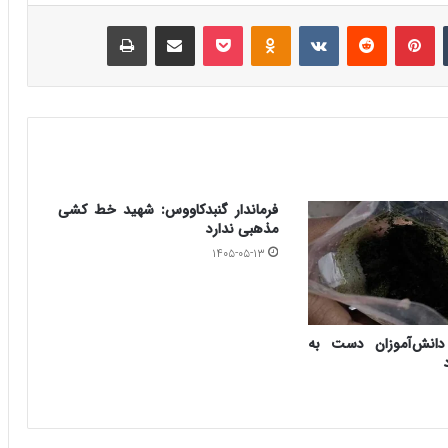
‫تامبلر
‫پین‌ترست
‫رددیت
‫VKontakte
‫Odnoklassniki
پاکت
اشتراک گذاری از طریق ایمیل
چاپ
فرماندار گنبدکاووس: شهید خط کشی
مذهبی ندارد
۱۴۰۵-۰۵-۱۳
دانش‌آموزان دست به