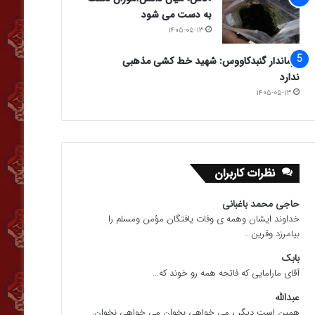
به دست می شود
۱۴۰۵-۰۵-۱۳
فرماندار گنبدکاووس: شهید خط کشی مذهبی
ندارد
۱۴۰۵-۰۵-۱۳
نظرات کاربران
حاجی محمد باغبانی
خداوند ایشان وهمه ی وفات یافتگان مؤمن ومسلم را
بیامرزد وقرین...
بابک
آقای مارامایی که فاتحه همه رو خوند که...
عبدالله
همین است دیگر ، می خواهی بخوان می خواهی نخوان.