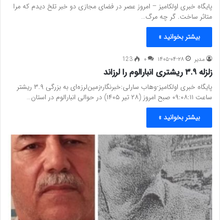
پایگاه خبری اولکامیز – امروز عصر در فضای مجازی دو خبر تلخ دیدم که مرا
متاثر ساخت. گر چه مرگ…
بیشتر بخوانید »
مدیر
۱۴۰۵-۰۴-۲۸
۰
123
زلزله ۳.۹ ریشتری انبارالوم را لرزاند
پایگاه خبری اولکامیز-وهاب سارلی:خبرنگار؛زمین‌لرزه‌ای به بزرگی ۳.۹ ریشتر
ساعت ۰۹:۰۸:۱۱ صبح امروز (۲۸ تیر ۱۴۰۵) در حوالی انبارالوم در استان…
بیشتر بخوانید »