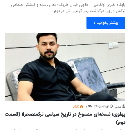
پایگاه خبری اولکامیز – حاجی قربان طریک؛ فعال رسانه و کنشگر اجتماعی
ترکمن در پی درگذشت پدر گرامی اش مرحوم…
بیشتر بخوانید »
مدیر
۱۴۰۵-۰۲-۱۴
۲
560
پهلوی؛ نسخه‌ای منسوخ در تاریخ سیاسی ترکمنصحرا۱ (قسمت
دوم)