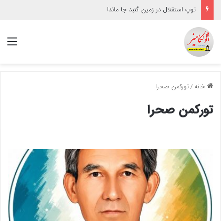
توپ استقلال در زمین گنبد جا ماند!
منو
خانه
/
تورکمن صحرا
تورکمن صحرا