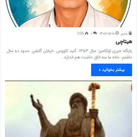
مدیر
۱۴۰۵-۰۵-۱۰
۰
206
هیتاچی
پایگاه خبری اولکامیز- سال ۱۳۵۳. گنبد کاووس. خیابان گلشن. حدود ده سال
داشتم. خانه ما سه اتاق داشت؛ هم اندازه…
بیشتر بخوانید »