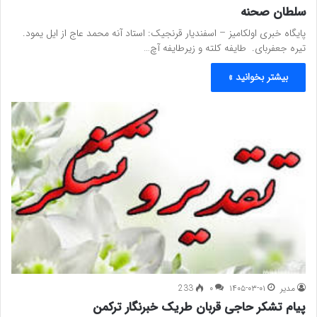
سلطان صحنه
پایگاه خبری اولکامیز – اسفندیار قرنجیک: استاد آنه محمد عاج از ایل یمود.
تیره جعفربای. طایفه کلته و زیرطایفه آچ…
بیشتر بخوانید »
مدیر
۱۴۰۵-۰۳-۰۱
۰
233
پیام تشکر حاجی قربان طریک خبرنگار ترکمن