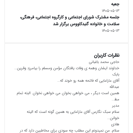
جعبه
۱۴۰۵-۰۵-۱۳
جلسه مشترک شورای اجتماعی و کارگروه اجتماعی، فرهنگی،
سلامت و خانواده گنبدکاووس برگزار شد
۱۴۰۵-۰۵-۱۳
نظرات کاربران
حاجی محمد باغبانی
خداوند ایشان وهمه ی وفات یافتگان مؤمن ومسلم را بیامرزد وقرین...
بابک
آقای مارامایی که فاتحه همه رو خوند که...
عبدالله
همین است دیگر ، می خواهی بخوان می خواهی نخوان. البته تمام
مط...
مدیر
سلام سبک نگارس آقای مارامایی به همین گونه است که الیته
خوانن...
هادی
سلام. من نمیدونم این مطلب چه سودی برای مخاطبین دارد که در