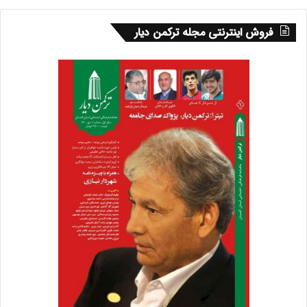
۵-مطابق رویکرد اقتصاد مقاومتی ، الگوی توسعه صنعتی حتماً باید
فروش اینترنتی مجله ترکمن دیار
صادرات محور باشد.
۶- رویکرد «تأمین مالی برای صنایع فاقد تقاضای بازار، » اشتباهی
استراتژیک و هدر دادن و غارت منابع محدود مالی کشور است. لذا
مدیریت بهینه منابع و تخصیص آن به پروژه‌های دارای تقاضای
بازار عمدتا صادراتی تا افق ۱۴۰۴،ضروری است.
۷-در جمع‌بندی باید گفت الگوی توسعه استان نمی‌تواند الگوی
توسعه قرن بیستمی باشد. الگوی توسعه استان گلستان در قرن
۲۱مبتنی بر رویکرد اقتصاد مقاومتی و با لحاظ مزیت‌های نسبی هر
منطقه بر:
۱-توسعه و حمایت از واحدهای موجود موفق (ازنظر بازار خارجی و