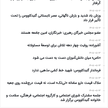
گرفتار
۲- الگوی توسعه صنعتی باید مبتنی بر توسعه خوشه‌های
۱۴۰۵-۰۵-۱۶
وزش باد شدید و بارش ناگهانی، عصر تابستانی گنبدکاووس را تحت
کسب‌وکار نظیر خوشه مبل،خوشه لبنی و خوشه طیور ،… و کاملاً
تأثیر قرار داد
مبتنی بر چرخه ارزش‌افزوده و کسب حداکثر ارزش در استان باشد.
۱۴۰۵-۰۵-۱۶
عضو مجلس خبرگان رهبری: خبرنگاران، امین جامعه هستند
۳- الگوی توسعه کشاورزی استان باید انتقال فنّاوری آبیاری،
۱۴۰۵-۰۵-۱۳
آشوراده؛ روایت چهار دهه تلاش برای توسعهٔ مسئولانه
تکنولوژی کشت گلخانه‌ای، محصولات پربازده کشاورزی مثل جو
۱۴۰۵-۰۵-۱۳
دوسر، ….تکنولوژی کمباین‌ها،کارخانجات آرد. برای توانمندسازی
«ناس» میان دانش‌آموزان دست به دست می شود
فعالیت‌های تولیدی کشاورزی در راستای اهداف اقتصادی قانون
۱۴۰۵-۰۵-۱۳
فرماندار گنبدکاووس: شهید خط کشی مذهبی ندارد
اساسی و سیاست‌های اقتصاد مقاومتی باشد.
۱۴۰۵-۰۵-۱۳
ملاک قیمت دارو سامانه «تی‌تک» است، نه قیمت درج‌شده روی جعبه
۴-در این راستا، دانشگاه‌های استان باید به‌سوی تربیت
۱۴۰۵-۰۵-۱۳
فارغ‌التحصیلان فن محور، کارآفرین و کسب‌وکار محور حرکت کرده
جلسه مشترک شورای اجتماعی و کارگروه اجتماعی، فرهنگی، سلامت و
خانواده گنبدکاووس برگزار شد
و نیروی محرکه نرم‌افزاری توسعه تکنولوژی را فراهم سازد.