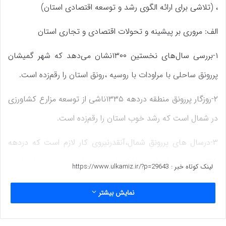
، (تلاشی برای ارائه الگوی رشد و توسعه اقتصادی استان)
الف: مروری بر پیشینه و تحولات اقتصادی و تجاری استان
۱-بررسی سال‌های نخستین ۱۳۰۰نشان می‌دهد که شهر گمیشان
پررونق ساحلی با مراودات با روسیه ،رونق استان را رقم‌زده است.
۲-روزگار پررونق منطقه دردهه ۱۳۳۵ناشی از توسعه مزارع کشاورزی
در شمال است که رشد خوب استان را رقم‌زده است.
۳-درسال های پررونق شمال،آنقدرنیروی کار لازم است که دردهه
۱۳۴۵؛ جمعیت استان به ۵۹۰هزار نفر با مهاجرت حدود ۲۰۰هزار نفر
لینک کوتاه خبر :
https://www.ulkamiz.ir/?p=29643
عمدتاً از سیستان …می‌رسد.
نمایش بیشتر
۴-در دهه ۱۳۵۰، قیمت جهانی پنبه، در مرکز جهانی پنبه آمریکا،با
اعلام نرخ پنبه ترکمن‌صحرا، تعیین می‌شد.