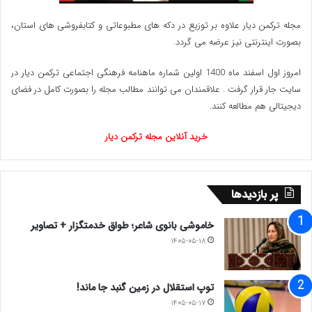
داخلی) .
مجله ترکمن دیار علاوه بر توزیع در دکه های مطبوعاتی و کتابفروشی های استان،
بصورت اینترنتی نیز عرضه می گردد.‌
۲-ارتقا تکنولوژی واحدهای موجود کسب‌وکار.(صنعتی،کشاورزی،
امروز اول اسفند ماه 1400 اولین شماره ماهنامه فرهنگی اجتماعی ترکمن دیار در
خدماتی)
سایت جار قرار گرفت . علاقمندان می توانند مطالب مجله را بصورت کامل در فضای
۳-توسعه کسب‌وکارهای اکو توریستی و بومگردی،
دیجیتالی هم مطالعه کنند.
۴-استفاده از مزیت مکانی «پتانسیل هاب منطقه‌ای» شمال
خرید آنلاین مجله ترکمن دیار
استان،برای محصولات آسیای میانه و روسیه و چین
۵- توسعه کسب‌وکارهای مبتنی بر فناوری اطلاعات که می‌تواند
پر بازدیدها
بازار جهانی داشته باشد.
خاموشی بانوی شاعر؛ طواق خدمتگزار + تصاویر
۶- توانمندسازی خانوارهای روستایی با رویکرد اقتصاد مقاومتی
۱۴۰۵-۰۵-۱۸
باشد.
توپ استقلال در زمین گنبد جا ماند!
ه: نتیجه‌گیری نهایی
۱۴۰۵-۰۵-۱۷