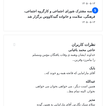
۱۴۰۵-۰۵-۱۳
جلسه مشترک شورای اجتماعی و کارگروه اجتماعی،
فرهنگی، سلامت و خانواده گنبدکاووس برگزار شد
۱۴۰۵-۰۵-۱۳
نظرات کاربران
حاجی محمد باغبانی
خداوند ایشان وهمه ی وفات یافتگان مؤمن ومسلم
را بیامرزد وقرین...
بابک
آقای مارامایی که فاتحه همه رو خوند که...
عبدالله
همین است دیگر ، می خواهی بخوان می خواهی
نخوان. البته تمام مط...
مدیر
سلام سبک نگارس آقای مارامایی به همین گونه