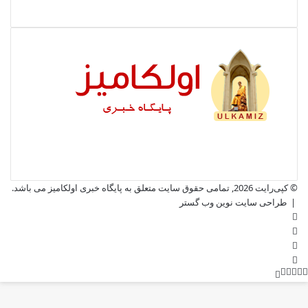
© کپی‌رایت 2026, تمامی حقوق سایت متعلق به پایگاه خبری اولکامیز می باشد.
|
طراحی سایت نوین وب گستر
فیس
X
بوک
یوتیوب
اینستاگرام
X
وایبر
فیس
واتس
تلگرام
دکمه
آپ
بوک
بازگشت
به