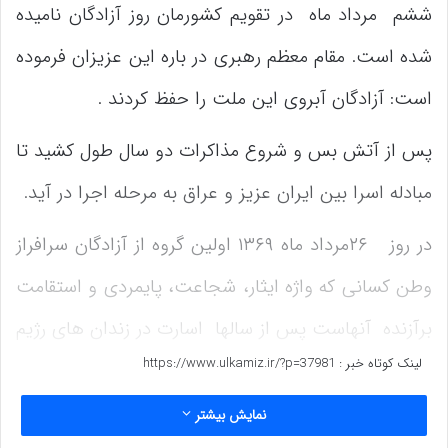
ششم مرداد ماه در تقویم کشورمان روز آزادگان نامیده
شده است. مقام معظم رهبری در باره این عزیزان فرموده
است: آزادگان آبروی این ملت را حفظ کردند .
پس از آتش بس و شروع مذاکرات دو سال طول کشید تا
مبادله اسرا بین ایران عزیز و عراق به مرحله اجرا در آید.
در روز ۲۶مرداد ماه ۱۳۶۹ اولین گروه از آزادگان سرافراز
وطن کسانی که واژه ایثار، شجاعت، پایمردی و استقامت
برآزنده آنهاست پس از سالها اسارت در زندان های رژیم
لینک کوتاه خبر :
https://www.ulkamiz.ir/?p=37981
بعث صدام با ورود به کشور به جمع خانواده های خود
بازگشتند.
نمایش بیشتر