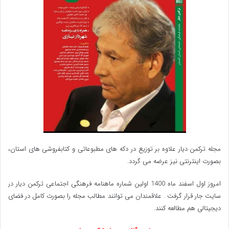
مردم حفظ کند.بزرگترین سرمایه هر جامعه ای مردمان آن
هستند و حاکمان باید به همه آحاد جامعه نظر یکسانی
داشته باشند(با رعایت شروطی که برای غیر مسلمان در
دولت اسلامی مقرر شده است.) از نظرامام علی (ع)
انسانها دردفاع از حقوق شان با هم برابرند و حاکم باید
به حقوق همه توجه نماید. حاکم اسلامی باید از لغزش
های مردم گذشت کند. انسا ن های خطا کار باید تربیت
مجله ترکمن دیار علاوه بر توزیع در دکه های مطبوعاتی و کتابفروشی های استان،
و ارشاد شوند. چون همه لغزشها از روی عمد نیست، و
بصورت اینترنتی نیز عرضه می گردد.‌
گاهی از روی جهالت است.حاکم باید از خشم و غضب
امروز اول اسفند ماه 1400 اولین شماره ماهنامه فرهنگی اجتماعی ترکمن دیار در
سایت جار قرار گرفت . علاقمندان می توانند مطالب مجله را بصورت کامل در فضای
خدا در اجحاف به مردم نگران باشد و مراقب رفتار و
دیجیتالی هم مطالعه کنند.
اعمال خود باشد.