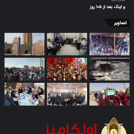
۱۳۹۹-۰۶-۲۴
اسرار مردم و پرده پوشی برمعایب ‌پنهان و اصلاح عیوب
و اینک بعد از ۱۰۵ روز
آشکار، اقدام کرد و این حقی است که مردم بر گردن
تصاویر
حاکمان دارند.حاکم نباید کینه کسی را در دل داشته باشد،
زیرا کینه و دشمنی موجب سلب اعتماد و شکاف میان
دولت و ملت خواهد گشت.
اصل هفتم:
انتخاب مشاوران امین و صالح
امام علی(ع) معتقد است که مشاوران صالح و صادق و
آگاه و دلسوز از ارکان مهم هر دولت و حکومتی است،
زیرا مشاوران امین و صالح نقش موثری در اصلاح