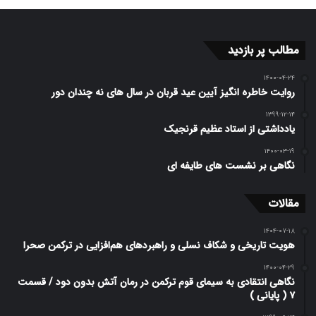
مردم توجه نماید، زیرا آنها همواره حامی دولت ها بوده
مطالب پر بازدید
و از دین و ارزش های اسلامی دفاع می کنند. باید این
۱۴۰۰-۰۴-۲۴
مردم محروم را ملاک قرار داده و از آنها حمایت کرد. افراد
روایت خاطره انگیز آیین عید قربان در سال های نه چندان دور
اشراف زاده و متول همواره از دولت طلبکارند و کمتر به
۱۳۹۹-۱۲-۱۴
یادداشتی از استاد عظیم قرنجیک
دولت کمک می کنند.
۱۴۰۰-۰۳-۱۹
نگاهی بر نشست های طایفه ای
اصل ششم:
مقالات
حاکمیت اخلاق و دوری از رذایل اخلاقی
۱۴۰۴-۰۷-۱۸
امام علی(ع) تاکید زیادی بر حاکمیت اخلاق در جامعه
هویت تاریخی و شکاف نسلی و راهبردهای هم‌افزایی در ترکمن صحرا
دارد و به زمامداران و حاکمان جامعه سفارش می کند که
۱۴۰۰-۰۴-۲۹
نگاهی انتقادی به سیمای قوم ترکمن در رمان آتش بدون دود / قسمت
۷ ( پایانی )
مراقب افراد عیب جو و سخن چین باشد. باید در حفظ