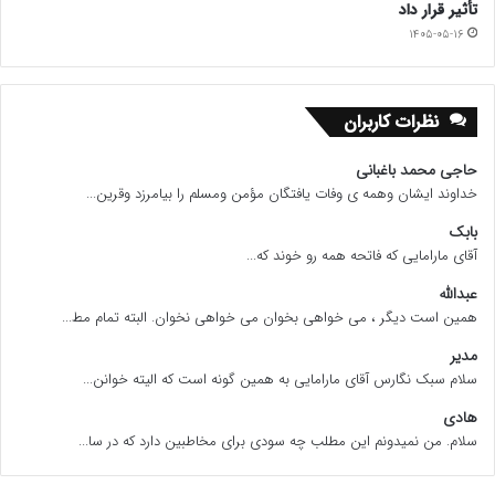
تأثیر قرار داد
معلوم کند.آنچه روح حاکم در حکومت اسلامی است،
۱۴۰۵-۰۵-۱۶
معنویت، عشق، محبت، و رابطه انسانی با مردم و عمل
به وظیفه بر اساس رضایت خداست.
نظرات کاربران
اصل پنجم: مسئولیت دولت:
حاجی محمد باغبانی
خداوند ایشان وهمه ی وفات یافتگان مؤمن ومسلم را بیامرزد وقرین...
حاکمان و زمامداران جامعه باید عدالت، انصاف و اجرای
بابک
قوانین را ملاک کارهای خود قرار دهند،زیرا بی انصافی و
آقای مارامایی که فاتحه همه رو خوند که...
عبدالله
حق کشی ظلم است،ظلم کردن برابر با محاربه با
همین است دیگر ، می خواهی بخوان می خواهی نخوان. البته تمام مط...
خداست و قویترین عامل نکبت و زوال نعمت است و
مدیر
سلام سبک نگارس آقای مارامایی به همین گونه است که الیته خوانن...
خداوند همواره در کنار مظلوم و مقابل ظالم است. بنابر
هادی
این رسالت اصلی و اساسی دولت اسلامی دفاع از حقوق
سلام. من نمیدونم این مطلب چه سودی برای مخاطبین دارد که در سا...
مردم مظلوم و ستمدیده است. حاکم اسلامی باید به عامه