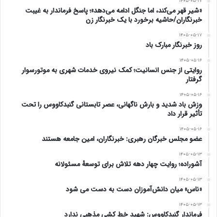
۱۴۰۵-۰۵-۱۷
خدا، عمران و آبادانی شهر ها و روستاها و نیازهای
«شیر قهر می‌کند، اما جنگل ادامه می‌دهد»؛ پاسخ فرماندار به غیبت
خبرنگاران/حاشیه برخورد با یک خبرنگار زن
اساسی مردم از رسالت های اساسی هر حاکم و زمامداری
۱۴۰۵-۰۵-۱۷
است.
روز خبرنگار مبارک باد
۱۴۰۵-۰۵-۱۶
اصل دوم:انجام اعمال صالح
روایتی از جنس انسانیت؛ کمک نیروی خدمات شهری به موتورسوار
گرفتار
زمامدار و رهبر جامعه باید پس از خودسازی و جدال با
۱۴۰۵-۰۵-۱۶
وزش باد شدید و بارش ناگهانی، عصر تابستانی گنبدکاووس را تحت
نفس در جهت گسترش اعمال نیک اقدام کند.نباید غرور و
تأثیر قرار داد
تکبر آنها را از یاد خدا و انجام اعمال صالح بازدارد. رفتار
۱۴۰۵-۰۵-۱۶
عضو مجلس خبرگان رهبری: خبرنگاران، امین جامعه هستند
دولتمردان همواره زیر نظر افکار عمومی است و باید به
۱۴۰۵-۰۵-۱۳
آشوراده؛ روایت چهار دهه تلاش برای توسعهٔ مسئولانه
شکایات آنها رسیدگی کرده و در جهت حل آنها تلاش
۱۴۰۵-۰۵-۱۳
«ناس» میان دانش‌آموزان دست به دست می شود
کنی.باید به جای ذخیره مال و کسب عنوان، برای روز
۱۴۰۵-۰۵-۱۳
آخرت خود به دنبال انجام عمل صالح باشید و بدانی که
فرماندار گنبدکاووس: شهید خط کشی مذهبی ندارد