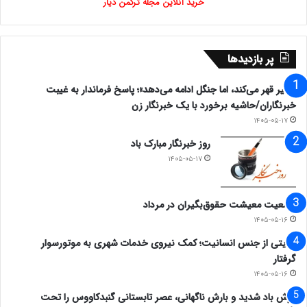
خرید آنلاین مجله ترکمن دیار
اصل چهارم:
کنترل قدرت و جلوگیری
ازخودکامگی:
پر بازدیدها
«شیر قهر می‌کند، اما جنگل ادامه می‌دهد»؛ پاسخ فرماندار به غیبت
خبرنگاران/حاشیه برخورد با یک خبرنگار زن
حاکم و زمامدار جامعه باید مراقب باشد که دچار کبر و
۱۴۰۵-۰۵-۱۷
تکبر نشده و همواره به عجز و نادانی خود در مقابل
روز خبرنگار مبارک باد
۱۴۰۵-۰۵-۱۷
عظمت خدا اعتراف داشته باشد. راه علاج روحیه قدرت
طلبی و خودکامگی که بزرگترین بیماری بشری است
وضعیت معیشت حقوق‌بگیران در مرداد
۱۴۰۵-۰۵-۱۶
توجه به قدرت لایزال الهی است و حاکمیت اخلاق و
روایتی از جنس انسانیت؛ کمک نیروی خدمات شهری به موتورسوار
محبت به مردم است. رهبر و زمامدار جامعه اسلامی باید
گرفتار
۱۴۰۵-۰۵-۱۶
همواره زمانی را برای اندیشیدن در این مسئله برای خود
وزش باد شدید و بارش ناگهانی، عصر تابستانی گنبدکاووس را تحت