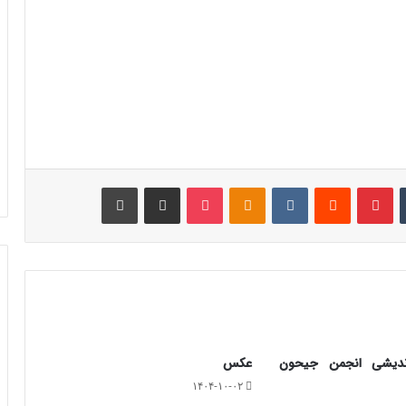
‫تامبلر
‫پین‌ترست
‫رددیت
‫VKontakte
‫Odnoklassniki
پاکت
اشتراک گذاری از طریق ایمیل
چاپ
دیشی انجمن جیحون
عکس
۱۴۰۴-۱۰-۰۲