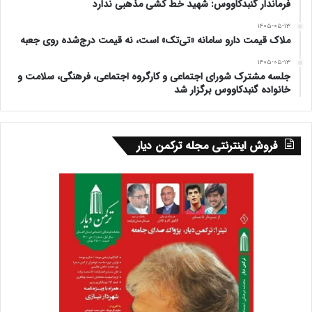
فرماندار گنبدکاووس: شهید خط کشی مذهبی ندارد
دیگر این پروژه شامل ۵ واحد فناوری، اجرایی و به بهره برداری
۱۴۰۵-۰۵-۱۳
ملاک قیمت دارو سامانه «تی‌تک» است، نه قیمت درج‌شده روی جعبه
خواهد رسید.
۱۴۰۵-۰۵-۱۳
جلسه مشترک شورای اجتماعی و کارگروه اجتماعی، فرهنگی، سلامت و
به گفته وی این کارخانه نوآوری در رشته های بیوتکنولوژی
خانواده گنبدکاووس برگزار شد
،فناوری اطلاعات و کشاورزی ارگانیک، صنعت سلامت و انرژی
های نو فعالیت خواهد کرد.
فروش اینترنتی مجله ترکمن دیار
www.ulkamiz.ir