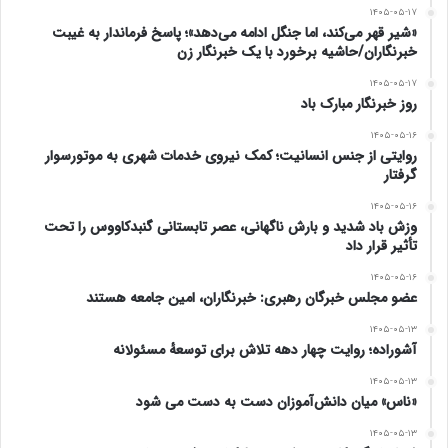
۱۴۰۵-۰۵-۱۷
نیازها با تکیه بر توان داخلی است.
«شیر قهر می‌کند، اما جنگل ادامه می‌دهد»؛ پاسخ فرماندار به غیبت
خبرنگاران/حاشیه برخورد با یک خبرنگار زن
در پایان این مراسم همچنین تفاهم نامه پارک علم و فناوری
۱۴۰۵-۰۵-۱۷
روز خبرنگار مبارک باد
گلستان با اداره کل میراث فرهنگ، صنایع دستی و گردشگری و
۱۴۰۵-۰۵-۱۶
همچنین صندوق کارآفرینی امید امضا شد.
روایتی از جنس انسانیت؛ کمک نیروی خدمات شهری به موتورسوار
گرفتار
در این مراسم همچنین عملیات عمرانی کارخانه نوآوری
۱۴۰۵-۰۵-۱۶
وزش باد شدید و بارش ناگهانی، عصر تابستانی گنبدکاووس را تحت
گنبدکاووس به صورت ویدئو کنفرانس افتتاح شد.
تأثیر قرار داد
فرماندار ویژه گنبد کاووس گفت: عملیات عمرانی فاز اول
۱۴۰۵-۰۵-۱۶
عضو مجلس خبرگان رهبری: خبرنگاران، امین جامعه هستند
کارخانه نوآوری گنبدکاووس با سرمایه گذاری ۴۹۰ میلیارد ریالی
۱۴۰۵-۰۵-۱۳
آشوراده؛ روایت چهار دهه تلاش برای توسعهٔ مسئولانه
بخش خصوصی در بخشی از محوطه دانشگاه گنبدکاووس به
۱۴۰۵-۰۵-۱۳
وسعت ۵ هکتار شامل سوله و فضای استارتاپی آغاز شد.
«ناس» میان دانش‌آموزان دست به دست می شود
۱۴۰۵-۰۵-۱۳
عبدالقدیر کریمی اظهار داشت: طبق برنامه ۲۴ ماه بعد فازهای