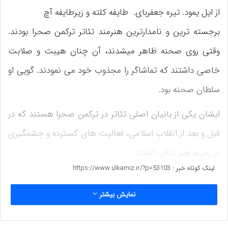
از ایل یمود. تیره جعفربای. طایفه کلته و زیرطایفه آچ
برجسته ترین و نامدارترین هنرمند تئاتر ترکمن صحرا بودند.
وقتی روی صحنه ظاهر میشدند، آن چنان هیبت و صلابت
خاصی داشتند که تماشاگر را مجذوب خود می نمودند. گویی او
سلطان صحنه بود.
ایشان یکی از بانیان اصلی تئاتر در ترکمن صحرا هستند که در
قبل و بعد از انقلاب اسلامی، فعالیت های گسترده و چشمگیری
در زمینه هنر تئاتر داشتند.
لینک کوتاه خبر :
https://www.ulkamiz.ir/?p=53103
با اجرای نمایش هایی همچون [سنّت]_ [آتلان اوغلان].[اورال] و
[قره چویین] در قبل از انقلاب اسلامی و نمایش های [ساقچی]
نمایش بیشتر
[موسی خان و اسب های دشت] [بندی میان شدن تا رفتن] و