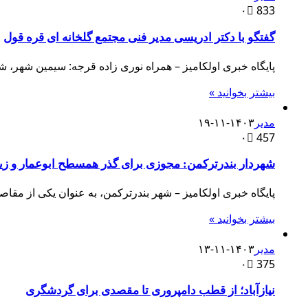
۰
833
گفتگو با دکتر ادریسی مدیر فنی مجتمع گلخانه ای قره قول
پایگاه خبری اولکامیز – همراه نوری زاده قرجه: سیمین شه
بیشتر بخوانید »
مدیر
۱۴۰۳-۱۱-۱۹
۰
457
شهردار بندرترکمن: مجوزی برای گذر همسطح ابوعمار و زیرگذر خیابان آ
پایگاه خبری اولکامیز – شهر بندرترکمن، به عنوان یکی از مق
بیشتر بخوانید »
مدیر
۱۴۰۳-۱۱-۱۳
۰
375
نیازآباد؛ از قطب دامپروری تا مقصدی برای گردشگری