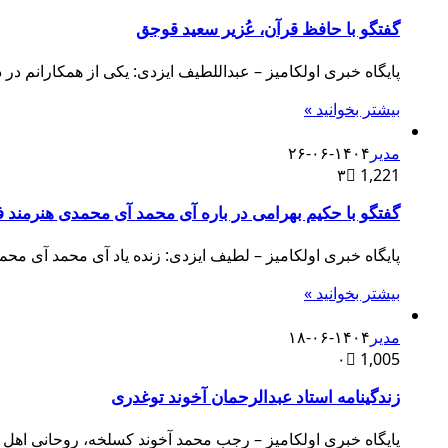
گفتگو با حافظ قرآن، عُزیر سعید قوجق
پایگاه خبری اولکامیز – عبداللطیف ایزدی: یکی از همکارانم د
بیشتر بخوانید »
مدیر
۱۴۰۴-۰۶-۲۶
۳
1,221
گفتگو با حکیم بهرامی در باره آی محمد آی محمدی هنرمند 
پایگاه خبری اولکامیز – لطیف ایزدی: زنده یاد آی محمد آی مح
بیشتر بخوانید »
مدیر
۱۴۰۴-۰۶-۱۸
۰
1,005
زندگینامه استاد عبدالرحمان آخوند توغدری
پایگاه خبری اولکامیز – رجب محمد آخوند کسلخه، روحانی اهل 